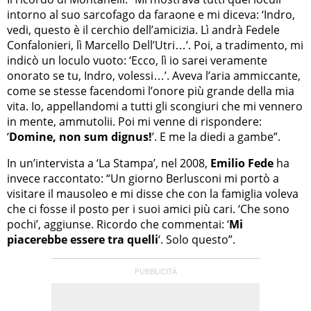
intorno al suo sarcofago da faraone e mi diceva: ‘Indro,
vedi, questo è il cerchio dell’amicizia. Lì andrà Fedele
Confalonieri, lì Marcello Dell’Utri…’. Poi, a tradimento, mi
indicò un loculo vuoto: ‘Ecco, lì io sarei veramente
onorato se tu, Indro, volessi…’. Aveva l’aria ammiccante,
come se stesse facendomi l’onore più grande della mia
vita. Io, appellandomi a tutti gli scongiuri che mi vennero
in mente, ammutolii. Poi mi venne di rispondere:
‘
Domine, non sum dignus!
’. E me la diedi a gambe”.
In un’intervista a ‘La Stampa’, nel 2008,
Emilio Fede
ha
invece raccontato: “Un giorno Berlusconi mi portò a
visitare il mausoleo e mi disse che con la famiglia voleva
che ci fosse il posto per i suoi amici più cari. ‘Che sono
pochi’, aggiunse. Ricordo che commentai: ‘
Mi
piacerebbe essere tra quelli
‘. Solo questo”.