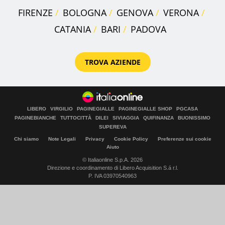
FIRENZE
BOLOGNA
GENOVA
VERONA
CATANIA
BARI
PADOVA
TROVA AZIENDE
LIBERO
VIRGILIO
PAGINEGIALLE
PAGINEGIALLE SHOP
PGCASA
PAGINEBIANCHE
TUTTOCITTÀ
DILEI
SIVIAGGIA
QUIFINANZA
BUONISSIMO
SUPEREVA
Chi siamo
Note Legali
Privacy
Cookie Policy
Preferenze sui cookie
Aiuto
© Italiaonline S.p.A. 2026
Direzione e coordinamento di Libero Acquisition S.á r.l.
P. IVA 03970540963