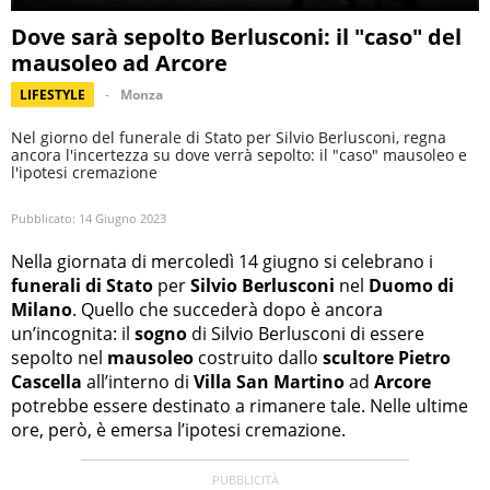
Dove sarà sepolto Berlusconi: il "caso" del
mausoleo ad Arcore
LIFESTYLE
Monza
Nel giorno del funerale di Stato per Silvio Berlusconi, regna
ancora l'incertezza su dove verrà sepolto: il "caso" mausoleo e
l'ipotesi cremazione
Pubblicato:
14 Giugno 2023
Nella giornata di mercoledì 14 giugno si celebrano i
funerali di Stato
per
Silvio Berlusconi
nel
Duomo di
Milano
. Quello che succederà dopo è ancora
un’incognita: il
sogno
di Silvio Berlusconi di essere
sepolto nel
mausoleo
costruito dallo
scultore Pietro
Cascella
all’interno di
Villa San Martino
ad
Arcore
potrebbe essere destinato a rimanere tale. Nelle ultime
ore, però, è emersa l’ipotesi cremazione.