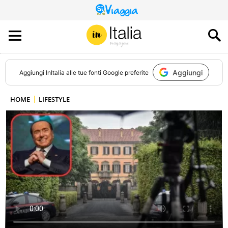
QUESTO
SITO
CONTRIBUISCE
ALL’AUDIENCE
DI
Aggiungi
Aggiungi
InItalia
alle tue fonti Google preferite
HOME
LIFESTYLE