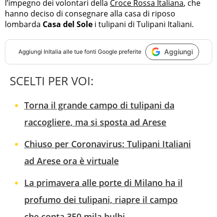
l’impegno dei volontari della
Croce Rossa Italiana
, che
hanno deciso di consegnare alla casa di riposo
lombarda
Casa del Sole
i tulipani di Tulipani Italiani.
Aggiungi
Aggiungi
InItalia
alle tue fonti Google preferite
SCELTI PER VOI:
Torna il grande campo di tulipani da
raccogliere, ma si sposta ad Arese
Chiuso per Coronavirus: Tulipani Italiani
ad Arese ora è virtuale
La primavera alle porte di Milano ha il
profumo dei tulipani, riapre il campo
che conta 350 mila bulbi