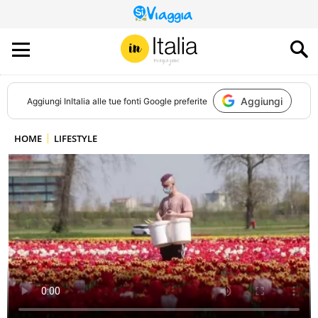
QUESTO
SITO
CONTRIBUISCE
ALL’AUDIENCE
DI
Aggiungi
Aggiungi
InItalia
alle tue fonti Google preferite
HOME
LIFESTYLE