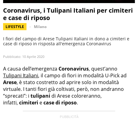
Coronavirus, i Tulipani Italiani per cimiteri
e case di riposo
LIFESTYLE
Milano
I fiori del campo di Arese Tulipani Italiani in dono a cimiteri e
case di riposo in risposta all'emergenza Coronavirus
Pubblicato:
10 Aprile 2020
A causa dell’emergenza
Coronavirus
, quest’anno
Tulipani Italiani
, il campo di fiori in modalità U-Pick ad
Arese
, è stato costretto ad aprire solo in modalità
virtuale. I tanti fiori già coltivati, però, non andranno
“sprecati”: i
tulipani
di Arese coloreranno,
infatti,
cimiteri
e
case di riposo
.