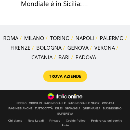
Mondiale è in Sicilia:
vacanza ma non solo
ROMA
MILANO
TORINO
NAPOLI
PALERMO
FIRENZE
BOLOGNA
GENOVA
VERONA
CATANIA
BARI
PADOVA
TROVA AZIENDE
LIBERO
VIRGILIO
PAGINEGIALLE
PAGINEGIALLE SHOP
PGCASA
PAGINEBIANCHE
TUTTOCITTÀ
DILEI
SIVIAGGIA
QUIFINANZA
BUONISSIMO
SUPEREVA
Chi siamo
Note Legali
Privacy
Cookie Policy
Preferenze sui cookie
Aiuto