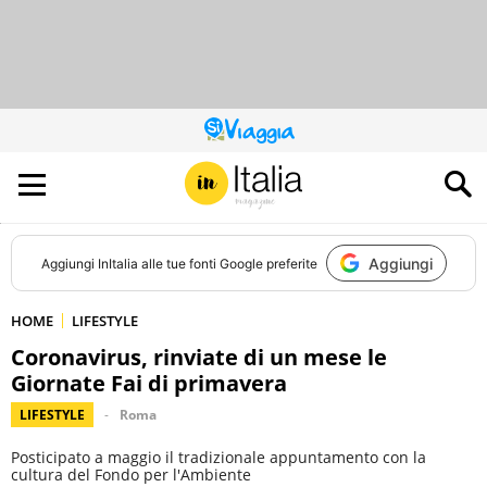
QUESTO
SITO
CONTRIBUISCE
ALL’AUDIENCE
DI
Aggiungi
Aggiungi
InItalia
alle tue fonti Google preferite
HOME
LIFESTYLE
Coronavirus, rinviate di un mese le
Giornate Fai di primavera
LIFESTYLE
Roma
Posticipato a maggio il tradizionale appuntamento con la
cultura del Fondo per l'Ambiente