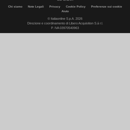
Chi siamo
Note Legali
Privacy
Cookie Policy
Preferenze sui cookie
Aiuto
© Italiaonline S.p.A. 2026
Direzione e coordinamento di Libero Acquisition S.á r.l.
P. IVA 03970540963