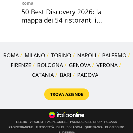
Roma
50 Best Discovery 2026: la
mappa dei 54 ristoranti in
Italia
ROMA
MILANO
TORINO
NAPOLI
PALERMO
FIRENZE
BOLOGNA
GENOVA
VERONA
CATANIA
BARI
PADOVA
TROVA AZIENDE
LIBERO
VIRGILIO
PAGINEGIALLE
PAGINEGIALLE SHOP
PGCASA
PAGINEBIANCHE
TUTTOCITTÀ
DILEI
SIVIAGGIA
QUIFINANZA
BUONISSIMO
SUPEREVA