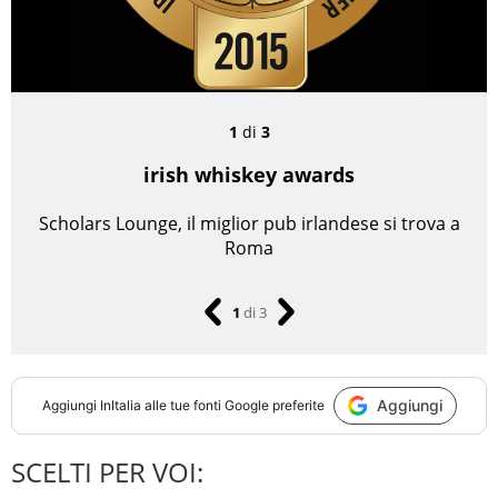
1
di
3
irish whiskey awards
Scholars Lounge, il miglior pub irlandese si trova a
Roma
1
di
3
Aggiungi
Aggiungi
InItalia
alle tue fonti Google preferite
SCELTI PER VOI: