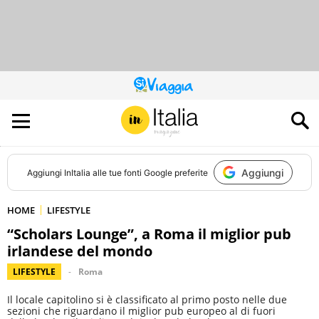
QUESTO
SITO
CONTRIBUISCE
ALL’AUDIENCE
DI
Aggiungi
Aggiungi
InItalia
alle tue fonti Google preferite
HOME
LIFESTYLE
“Scholars Lounge”, a Roma il miglior pub
irlandese del mondo
LIFESTYLE
Roma
Il locale capitolino si è classificato al primo posto nelle due
sezioni che riguardano il miglior pub europeo al di fuori