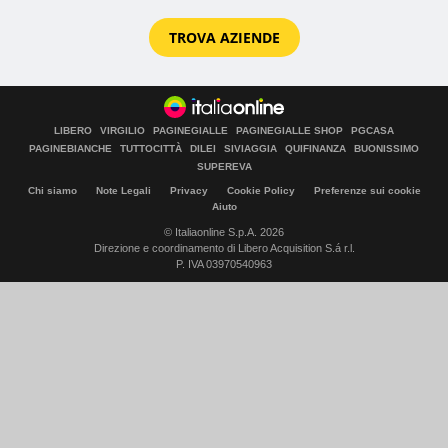
TROVA AZIENDE
LIBERO
VIRGILIO
PAGINEGIALLE
PAGINEGIALLE SHOP
PGCASA
PAGINEBIANCHE
TUTTOCITTÀ
DILEI
SIVIAGGIA
QUIFINANZA
BUONISSIMO
SUPEREVA
Chi siamo
Note Legali
Privacy
Cookie Policy
Preferenze sui cookie
Aiuto
© Italiaonline S.p.A. 2026
Direzione e coordinamento di Libero Acquisition S.á r.l.
P. IVA 03970540963