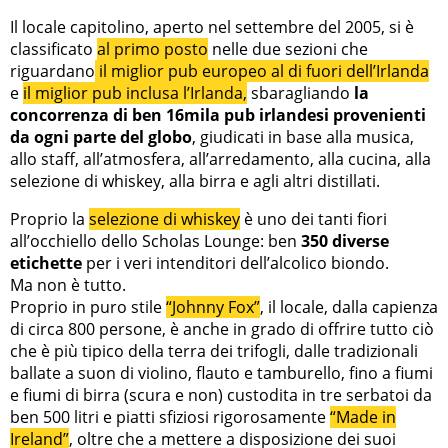
Il locale capitolino, aperto nel settembre del 2005, si è
classificato
al primo posto
nelle due sezioni che
riguardano
il miglior pub europeo al di fuori dell’Irlanda
e
il miglior pub inclusa l’Irlanda,
sbaragliando
la
concorrenza di ben 16mila pub irlandesi provenienti
da ogni parte del globo
, giudicati in base alla musica,
allo staff, all’atmosfera, all’arredamento, alla cucina, alla
selezione di whiskey, alla birra e agli altri distillati.
Proprio la
selezione di whiskey
è uno dei tanti fiori
all’occhiello dello Scholas Lounge: ben
350 diverse
etichette
per i veri intenditori dell’alcolico biondo.
Ma non è tutto.
Proprio in puro stile
“Johnny Fox”
, il locale, dalla capienza
di circa 800 persone, è anche in grado di offrire tutto ciò
che è più tipico della terra dei trifogli, dalle tradizionali
ballate a suon di violino, flauto e tamburello, fino a fiumi
e fiumi di birra (scura e non) custodita in tre serbatoi da
ben 500 litri e piatti sfiziosi rigorosamente
“Made in
Ireland”
, oltre che a mettere a disposizione dei suoi