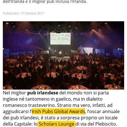
dell'Irlanda e il miglior pub inclusa l'Irlanda.
Pubblicato:
17 Ottobre 2017
Nel miglior
pub irlandese
del mondo non si parla
inglese né tantomeno in gaelico, ma in dialetto
romanesco trasteverino. Strano ma vero, infatti, ad
aggiudicarsi l’
Irish Pubs Global Awards
, l’oscar annuale
dei pub irlandesi, è stato a sorpresa proprio un locale
della Capitale: lo
Scholars Lounge
di via del Plebiscito.