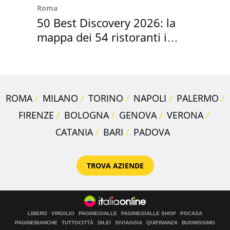
Roma
50 Best Discovery 2026: la
mappa dei 54 ristoranti in
Italia
ROMA
MILANO
TORINO
NAPOLI
PALERMO
FIRENZE
BOLOGNA
GENOVA
VERONA
CATANIA
BARI
PADOVA
TROVA AZIENDE
LIBERO
VIRGILIO
PAGINEGIALLE
PAGINEGIALLE SHOP
PGCASA
PAGINEBIANCHE
TUTTOCITTÀ
DILEI
SIVIAGGIA
QUIFINANZA
BUONISSIMO