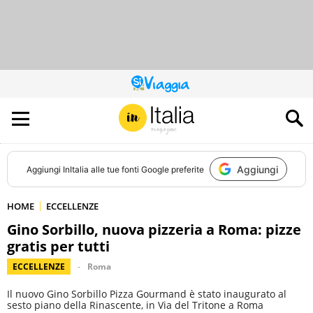
QUESTO
SITO
CONTRIBUISCE
ALL’AUDIENCE
DI
Aggiungi
Aggiungi
InItalia
alle tue fonti Google preferite
HOME
ECCELLENZE
Gino Sorbillo, nuova pizzeria a Roma: pizze
gratis per tutti
ECCELLENZE
Roma
Il nuovo Gino Sorbillo Pizza Gourmand è stato inaugurato al
sesto piano della Rinascente, in Via del Tritone a Roma