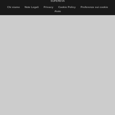
SUPEREVA
Chi siamo
Note Legali
Privacy
Cookie Policy
Preferenze sui cookie
Aiuto
© Italiaonline S.p.A. 2026
Direzione e coordinamento di Libero Acquisition S.á r.l.
P. IVA 03970540963