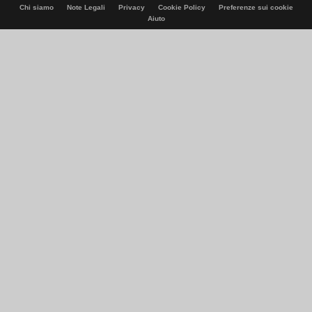
Chi siamo
Note Legali
Privacy
Cookie Policy
Preferenze sui cookie
Aiuto
© Italiaonline S.p.A. 2026
Direzione e coordinamento di Libero Acquisition S.á r.l.
P. IVA 03970540963