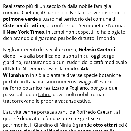
Realizzato più di un secolo fa dalla nobile famiglia
romana Caetani, il Giardino di Ninfa è un vero e proprio
polmone verde
situato nel territorio del comune di
Cisterna di Latina
, al confine con Sermoneta e Norma.
Il
New York Times
, in tempi non sospetti, lo ha elogiato,
dichiarandolo il giardino più bello di tutto il mondo.
Negli anni venti del secolo scorso,
Gelasio Caetani
diede il via alla bonifica della zona in cui oggi sorge il
giardino, restaurando alcuni ruderi della città medievale
di Ninfa. Al tempo stesso, la madre
Ada
Wilbraham
iniziò a piantare diverse specie botaniche
portate in Italia dai suoi numerosi viaggi all’estero
nell’orto botanico realizzato a Fogliano, borgo a due
passi dal lido di
Latina
dove molti nobili romani
trascorrevano le propria vacanze estive.
L’attività venne portata avanti da Roffredo Caetani, al
quale è dedicata la fondazione che gestisce il
patrimonio. Il
Giardino di Ninfa
è grande
otto ettari
ed è