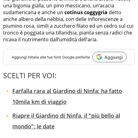
una bigonia gialla, un pino messicano, un’acacia
sudamericana e anche un
cotinus coggygria
detto
anche albero della nebbia, con delle infiorescenze a
piumino rosa, simili a zucchero filato ed un cedro sul cui
tronco è poggiata una tillandsia, pianta senza radici che
ricava il nutrimento dall’umidità dell’aria.
Aggiungi
Aggiungi
InItalia
alle tue fonti Google preferite
SCELTI PER VOI:
Farfalla rara al Giardino di Ninfa: ha fatto
10mila km di viaggio
Riapre il Giardino di Ninfa, il "più bello al
mondo": le date