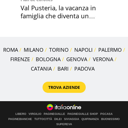
Val Pusteria, la vacanza in
famiglia che diventa un
ricordo indimenticabile
ROMA
MILANO
TORINO
NAPOLI
PALERMO
FIRENZE
BOLOGNA
GENOVA
VERONA
CATANIA
BARI
PADOVA
TROVA AZIENDE
LIBERO
VIRGILIO
PAGINEGIALLE
PAGINEGIALLE SHOP
PGCASA
PAGINEBIANCHE
TUTTOCITTÀ
DILEI
SIVIAGGIA
QUIFINANZA
BUONISSIMO
SUPEREVA