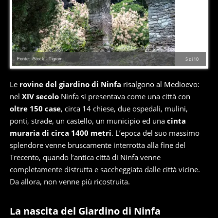
Fonte: iStock - Tigrom
5
di
10
Le
rovine del giardino di Ninfa
risalgono al Medioevo:
nel
XIV secolo
Ninfa si presentava come una città con
oltre 150 case
, circa 14 chiese, due ospedali, mulini,
ponti, strade, un castello, un municipio ed una
cinta
muraria di circa 1400 metri
. L’epoca del suo massimo
splendore venne bruscamente interrotta alla fine del
Trecento, quando l’antica città di Ninfa venne
completamente distrutta e saccheggiata dalle città vicine.
Da allora, non venne più ricostruita.
La nascita del Giardino di Ninfa