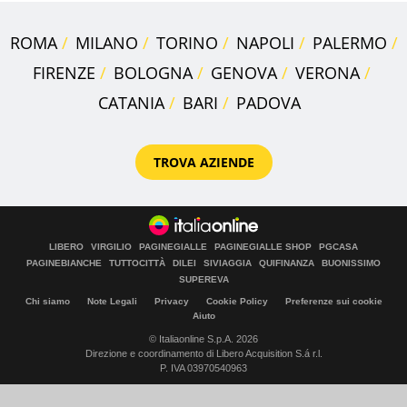
ROMA
MILANO
TORINO
NAPOLI
PALERMO
FIRENZE
BOLOGNA
GENOVA
VERONA
CATANIA
BARI
PADOVA
TROVA AZIENDE
LIBERO
VIRGILIO
PAGINEGIALLE
PAGINEGIALLE SHOP
PGCASA
PAGINEBIANCHE
TUTTOCITTÀ
DILEI
SIVIAGGIA
QUIFINANZA
BUONISSIMO
SUPEREVA
Chi siamo
Note Legali
Privacy
Cookie Policy
Preferenze sui cookie
Aiuto
© Italiaonline S.p.A. 2026
Direzione e coordinamento di Libero Acquisition S.á r.l.
P. IVA 03970540963