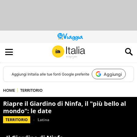
QUESTO
SITO
CONTRIBUISCE
ALL’AUDIENCE
DI
Aggiungi
Aggiungi
InItalia
alle tue fonti Google preferite
HOME
TERRITORIO
Riapre il Giardino di Ninfa, il "più bello al
mondo": le date
TERRITORIO
Latina