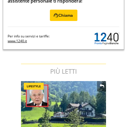
assistente personale ti risponderà!
Chiama
Per info su servizi e tariffe:
www.1240.it
PIÙ LETTI
LIFESTYLE