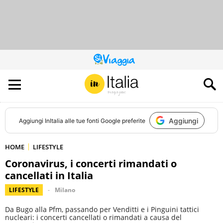
QUESTO
SITO
CONTRIBUISCE
ALL’AUDIENCE
DI
Aggiungi
Aggiungi
InItalia
alle tue fonti Google preferite
HOME
LIFESTYLE
Coronavirus, i concerti rimandati o
cancellati in Italia
LIFESTYLE
Milano
Da Bugo alla Pfm, passando per Venditti e i Pinguini tattici
nucleari: i concerti cancellati o rimandati a causa del