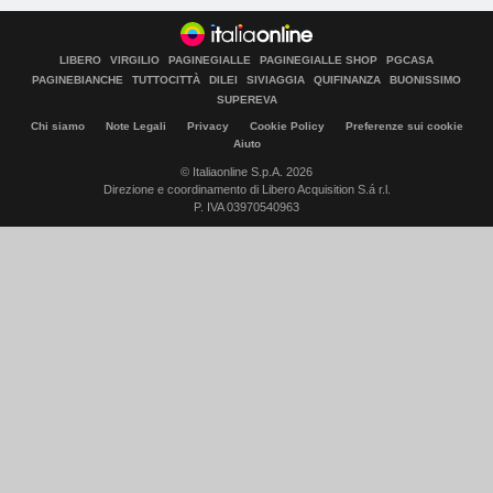
LIBERO
VIRGILIO
PAGINEGIALLE
PAGINEGIALLE SHOP
PGCASA
PAGINEBIANCHE
TUTTOCITTÀ
DILEI
SIVIAGGIA
QUIFINANZA
BUONISSIMO
SUPEREVA
Chi siamo
Note Legali
Privacy
Cookie Policy
Preferenze sui cookie
Aiuto
© Italiaonline S.p.A. 2026
Direzione e coordinamento di Libero Acquisition S.á r.l.
P. IVA 03970540963