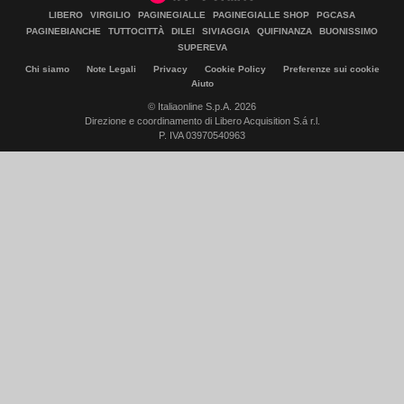
LIBERO
VIRGILIO
PAGINEGIALLE
PAGINEGIALLE SHOP
PGCASA
PAGINEBIANCHE
TUTTOCITTÀ
DILEI
SIVIAGGIA
QUIFINANZA
BUONISSIMO
SUPEREVA
Chi siamo
Note Legali
Privacy
Cookie Policy
Preferenze sui cookie
Aiuto
© Italiaonline S.p.A. 2026
Direzione e coordinamento di Libero Acquisition S.á r.l.
P. IVA 03970540963