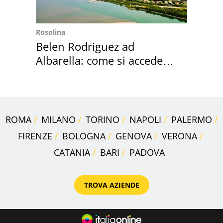
Rosolina
Belen Rodriguez ad
Albarella: come si accede
all'isola privata
ROMA
MILANO
TORINO
NAPOLI
PALERMO
FIRENZE
BOLOGNA
GENOVA
VERONA
CATANIA
BARI
PADOVA
TROVA AZIENDE