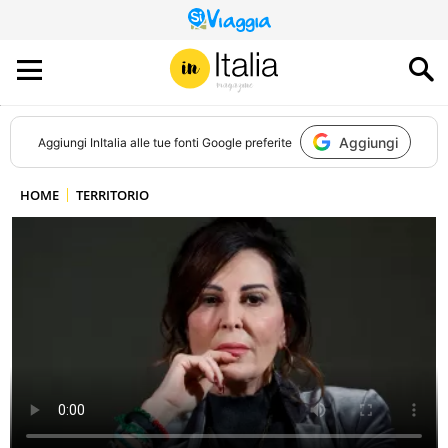
QUESTO
SITO
CONTRIBUISCE
ALL’AUDIENCE
DI
Aggiungi
Aggiungi
InItalia
alle tue fonti Google preferite
HOME
TERRITORIO