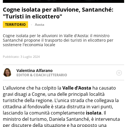
Cogne isolata per alluvione, Santanché:
"Turisti in elicottero"
TERRITORIO
Aosta
Cogne isolata per le alluvioni in Valle d'Aosta: il ministro
Santanché propone il trasporto dei turisti in elicottero per
sostenere l'economia locale
Pubblicato:
3 Luglio 2024
Valentina Alfarano
EDITOR & COACH LETTERARIO
LINKEDIN
Lavorare con le storie è la mia missione! Specializzata in
INSTAGRAM
storytelling di viaggi, lavoro come editor di narrativa e
L’alluvione che ha colpito la
Valle d’Aosta
ha causato
coach di scrittura creativa.
gravi disagi a Cogne, una delle principali località
turistiche della regione. L’unica strada che collegava la
cittadina al fondovalle è stata distrutta in vari punti,
lasciando la comunità completamente
isolata
. Il
ministro del turismo, Daniela Santanché, è intervenuta
per discutere della situazione e ha proposto una