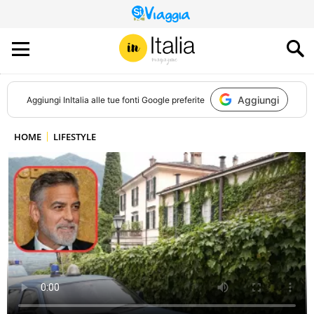
QUESTO
SITO
CONTRIBUISCE
ALL’AUDIENCE
DI
Aggiungi
Aggiungi
InItalia
alle tue fonti Google preferite
HOME
LIFESTYLE