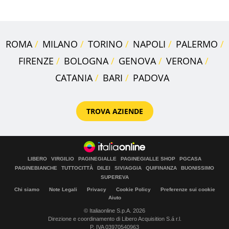
ROMA
MILANO
TORINO
NAPOLI
PALERMO
FIRENZE
BOLOGNA
GENOVA
VERONA
CATANIA
BARI
PADOVA
TROVA AZIENDE
LIBERO
VIRGILIO
PAGINEGIALLE
PAGINEGIALLE SHOP
PGCASA
PAGINEBIANCHE
TUTTOCITTÀ
DILEI
SIVIAGGIA
QUIFINANZA
BUONISSIMO
SUPEREVA
Chi siamo
Note Legali
Privacy
Cookie Policy
Preferenze sui cookie
Aiuto
© Italiaonline S.p.A. 2026
Direzione e coordinamento di Libero Acquisition S.á r.l.
P. IVA 03970540963