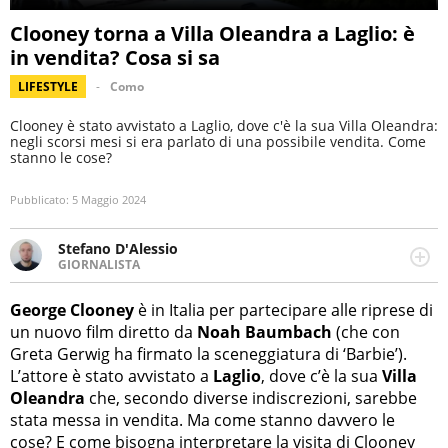
Clooney torna a Villa Oleandra a Laglio: è
in vendita? Cosa si sa
LIFESTYLE
Como
Clooney è stato avvistato a Laglio, dove c'è la sua Villa Oleandra:
negli scorsi mesi si era parlato di una possibile vendita. Come
stanno le cose?
Pubblicato:
5 Maggio 2024
Stefano D'Alessio
GIORNALISTA
Giornalista pubblicista, caporedattore di InItalia. Esperto
di sport e spettacolo, scrive anche di attualità, politica e
George Clooney
è in Italia per partecipare alle riprese di
cronaca (locale e nazionale).
un nuovo film diretto da
Noah Baumbach
(che con
Greta Gerwig ha firmato la sceneggiatura di ‘Barbie’).
L’attore è stato avvistato a
Laglio
, dove c’è la sua
Villa
Oleandra
che, secondo diverse indiscrezioni, sarebbe
stata messa in vendita. Ma come stanno davvero le
cose? E come bisogna interpretare la visita di Clooney