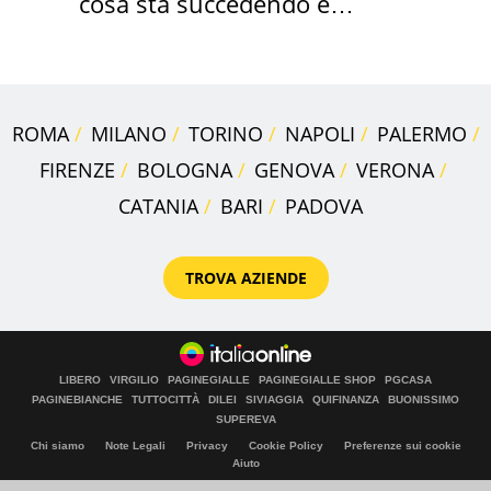
cosa sta succedendo e
perché
ROMA
MILANO
TORINO
NAPOLI
PALERMO
FIRENZE
BOLOGNA
GENOVA
VERONA
CATANIA
BARI
PADOVA
TROVA AZIENDE
LIBERO
VIRGILIO
PAGINEGIALLE
PAGINEGIALLE SHOP
PGCASA
PAGINEBIANCHE
TUTTOCITTÀ
DILEI
SIVIAGGIA
QUIFINANZA
BUONISSIMO
SUPEREVA
Chi siamo
Note Legali
Privacy
Cookie Policy
Preferenze sui cookie
Aiuto
© Italiaonline S.p.A. 2026