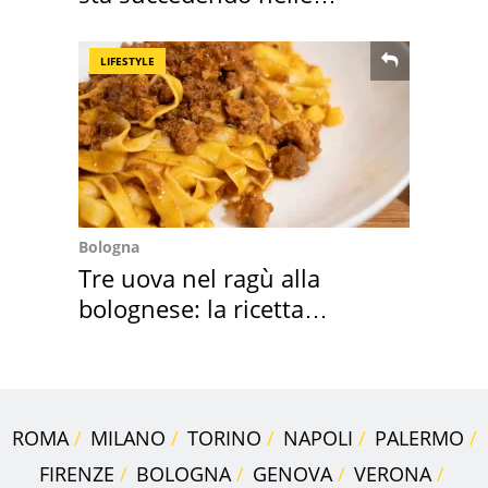
nostre cantine
LIFESTYLE
Bologna
Tre uova nel ragù alla
bolognese: la ricetta
"stellata" è un caso
ROMA
MILANO
TORINO
NAPOLI
PALERMO
FIRENZE
BOLOGNA
GENOVA
VERONA