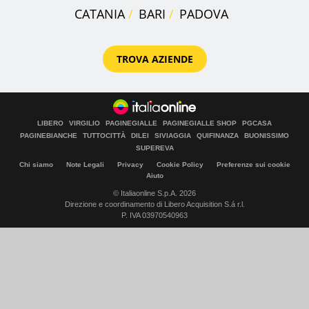
CATANIA
BARI
PADOVA
TROVA AZIENDE
LIBERO
VIRGILIO
PAGINEGIALLE
PAGINEGIALLE SHOP
PGCASA
PAGINEBIANCHE
TUTTOCITTÀ
DILEI
SIVIAGGIA
QUIFINANZA
BUONISSIMO
SUPEREVA
Chi siamo
Note Legali
Privacy
Cookie Policy
Preferenze sui cookie
Aiuto
© Italiaonline S.p.A. 2026
Direzione e coordinamento di Libero Acquisition S.á r.l.
P. IVA 03970540963