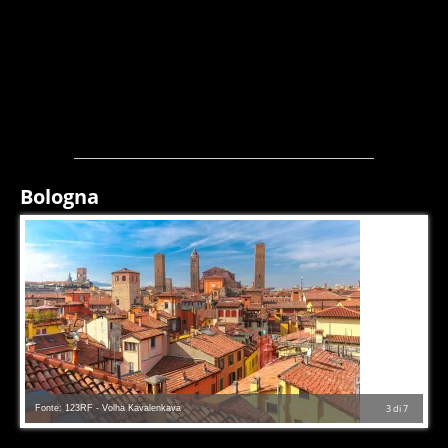
Bologna
Fonte: 123RF - Volha Kavalenkava
3
di
7