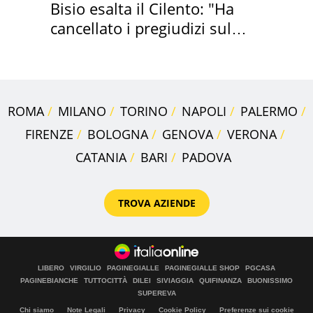
Bisio esalta il Cilento: "Ha
cancellato i pregiudizi sul
Sud"
ROMA
MILANO
TORINO
NAPOLI
PALERMO
FIRENZE
BOLOGNA
GENOVA
VERONA
CATANIA
BARI
PADOVA
TROVA AZIENDE
LIBERO
VIRGILIO
PAGINEGIALLE
PAGINEGIALLE SHOP
PGCASA
PAGINEBIANCHE
TUTTOCITTÀ
DILEI
SIVIAGGIA
QUIFINANZA
BUONISSIMO
SUPEREVA
Chi siamo
Note Legali
Privacy
Cookie Policy
Preferenze sui cookie