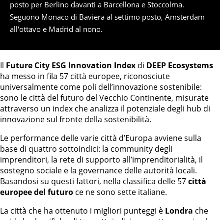
posto per Berlino davanti a Barcellona e Stoccolma.
Seguono Monaco di Baviera al settimo posto, Amsterdam
all'ottavo e Madrid al nono.
Il
Future City ESG Innovation Index
di
DEEP Ecosystems
ha messo in fila 57 città europee, riconosciute
universalmente come poli dell’innovazione sostenibile:
sono le città del futuro del Vecchio Continente, misurate
attraverso un index che analizza il potenziale degli hub di
innovazione sul fronte della sostenibilità.
Le performance delle varie città d’Europa avviene sulla
base di quattro sottoindici: la community degli
imprenditori, la rete di supporto all’imprenditorialità, il
sostegno sociale e la governance delle autorità locali.
Basandosi su questi fattori, nella classifica delle 57
città
europee del futuro
ce ne sono sette italiane.
La città che ha ottenuto i migliori punteggi è
Londra
che