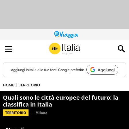
QUESTO
SITO
CONTRIBUISCE
ALL’AUDIENCE
DI
Aggiungi
Aggiungi
InItalia
alle tue fonti Google preferite
HOME
TERRITORIO
Quali sono le città europee del futuro: la
classifica in Italia
TERRITORIO
Milano