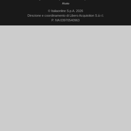
Aiuto
© Italiaonline S.p.A. 2026
Direzione e coordinamento di Libero Acquisition S.á r.l.
P. IVA 03970540963