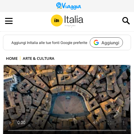
QUESTO
SITO
CONTRIBUISCE
ALL’AUDIENCE
DI
Aggiungi
Aggiungi
InItalia
alle tue fonti Google preferite
HOME
ARTE & CULTURA