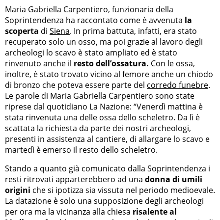
Maria Gabriella Carpentiero, funzionaria della
Soprintendenza ha raccontato come è avvenuta
la
scoperta
di
Siena
. In prima battuta, infatti, era stato
recuperato solo un osso, ma poi grazie al lavoro degli
archeologi lo scavo è stato ampliato ed è stato
rinvenuto anche il
resto dell’ossatura.
Con le ossa,
inoltre, è stato trovato vicino al femore anche un chiodo
di bronzo che poteva essere parte del
corredo funebre
.
Le parole di Maria Gabriella Carpentiero sono state
riprese dal quotidiano La Nazione: “Venerdì mattina è
stata rinvenuta una delle ossa dello scheletro. Da lì è
scattata la richiesta da parte dei nostri archeologi,
presenti in assistenza al cantiere, di allargare lo scavo e
martedì è emerso il resto dello scheletro.
Stando a quanto già comunicato dalla Soprintendenza i
resti ritrovati apparterebbero ad una
donna di umili
origini
che si ipotizza sia vissuta nel periodo medioevale.
La datazione è solo una supposizione degli archeologi
per ora ma la vicinanza alla chiesa
risalente al