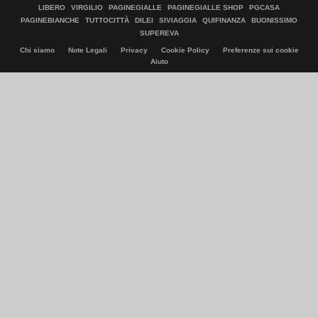
LIBERO
VIRGILIO
PAGINEGIALLE
PAGINEGIALLE SHOP
PGCASA
PAGINEBIANCHE
TUTTOCITTÀ
DILEI
SIVIAGGIA
QUIFINANZA
BUONISSIMO
SUPEREVA
Chi siamo
Note Legali
Privacy
Cookie Policy
Preferenze sui cookie
Aiuto
© Italiaonline S.p.A. 2026
Direzione e coordinamento di Libero Acquisition S.á r.l.
P. IVA 03970540963