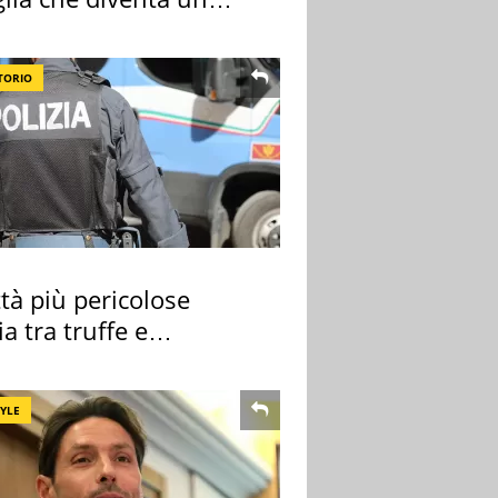
do indimenticabile
TORIO
ttà più pericolose
lia tra truffe e
nalità
TYLE