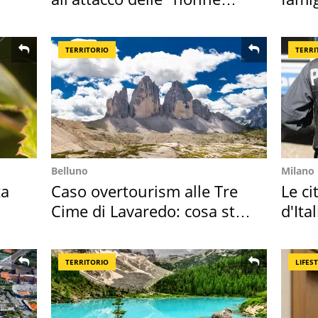
della pasta" a Roma
ricor
TERRITORIO
TERRI
Belluno
Milano
ta
Caso overtourism alle Tre
Le ci
Cime di Lavaredo: cosa sta
d'Ita
succedendo
crimi
TERRITORIO
LIFES