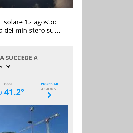
si solare 12 agosto:
o del ministero su
 osservarla