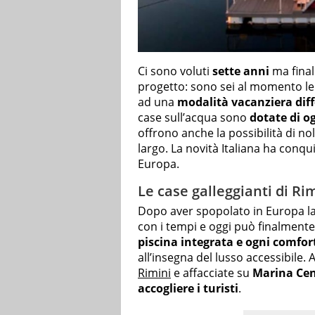
Ci sono voluti
sette anni
ma fina
progetto: sono sei al momento l
ad una
modalità vacanziera dif
case sull’acqua sono
dotate di o
offrono anche la possibilità di n
largo. La novità Italiana ha conqu
Europa.
Le case galleggianti di Ri
Dopo aver spopolato in Europa l
con i tempi e oggi può finalment
piscina integrata e ogni comfor
all’insegna del lusso accessibile.
Rimini
e affacciate su
Marina Ce
accogliere i turisti
.