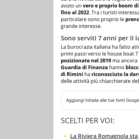
avuto un
vero e proprio boom di
fino al 2022
. Tra i turisti interess
particolare sono proprio le
preno
grande interesse.
Sono serviti 7 anni per il
La burocrazia italiana ha fatto a
primi passi verso le house boat 7 
posizionate nel 2019
ma ancora u
Guardia di Finanza
hanno
blocc
di Rimini
ha
riconosciuto la da
delle attività più chiacchierate 
Aggiungi
InItalia
alle tue fonti Googl
SCELTI PER VOI:
La Riviera Romagnola sta 