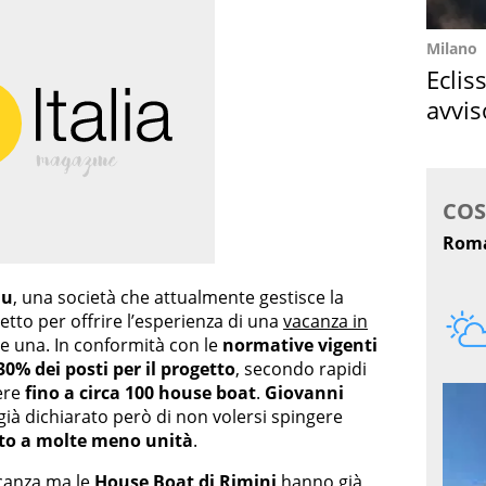
Milano
Eclis
avvis
come
lu
, una società che attualmente gestisce la
tto per offrire l’esperienza di una
vacanza in
 una. In conformità con le
normative vigenti
30% dei posti per il progetto
, secondo rapidi
ere
fino a circa 100 house boat
.
Giovanni
 già dichiarato però di non volersi spingere
tto a molte meno unità
.
acanza ma le
House Boat di Rimini
hanno già