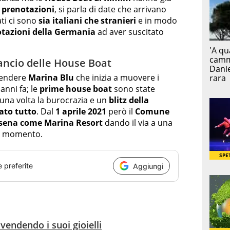
 prenotazioni
, si parla di date che arrivano
ati ci sono
sia italiani che stranieri
e in modo
tazioni della Germania
ad aver suscitato
 lancio delle House Boat
ttendere
Marina Blu
che inizia a muovere i
anni fa; le
prime house boat
sono state
na volta la burocrazia e un
blitz della
ato tutto
. Dal
1 aprile 2021
però il
Comune
rsena come Marina Resort
dando il via a una
del momento.
e preferite
Aggiungi
vendendo i suoi gioielli