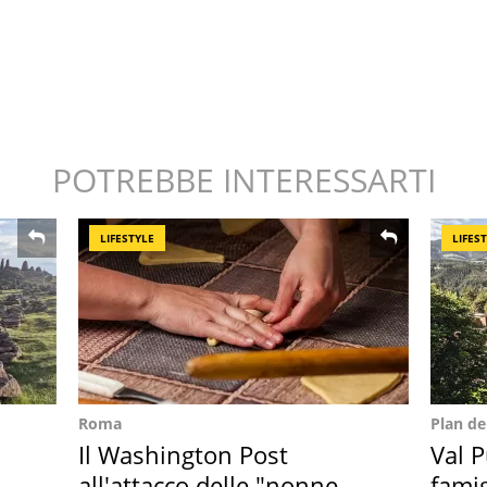
POTREBBE INTERESSARTI
LIFESTYLE
LIFES
Roma
Plan d
Il Washington Post
Val P
all'attacco delle "nonne
famig