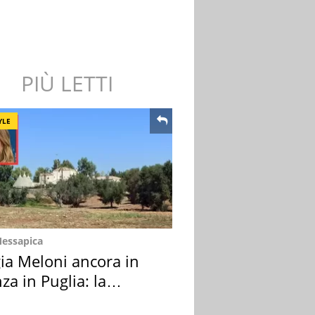
PIÙ LETTI
YLE
Messapica
ia Meloni ancora in
za in Puglia: la
ion scelta