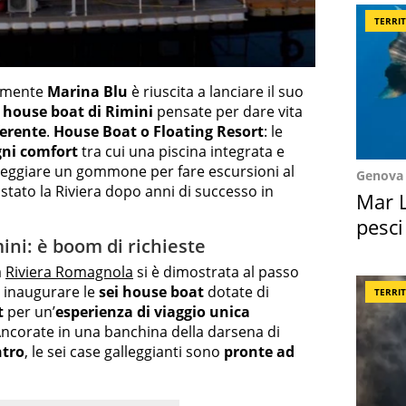
TERRI
lmente
Marina Blu
è riuscita a lanciare il suo
e
house boat di Rimini
pensate per dare vita
ferente
.
House Boat o Floating Resort
: le
gni comfort
tra cui una piscina integrata e
oleggiare un gommone per fare escursioni al
Genova
istato la Riviera dopo anni di successo in
Mar L
pesci
mini: è boom di richieste
Suez
a
Riviera Romagnola
si è dimostrata al passo
e inaugurare le
sei house boat
dotate di
TERRI
t
per un’
esperienza di viaggio unica
 Ancorate in una banchina della darsena di
ntro
, le sei case galleggianti sono
pronte ad