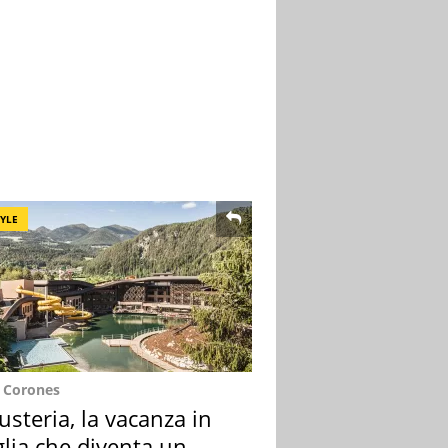
TYLE
e Corones
usteria, la vacanza in
lia che diventa un