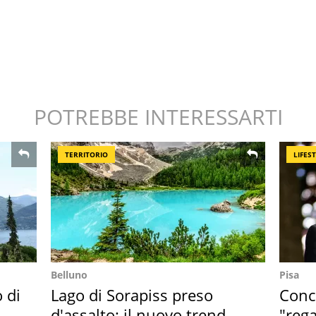
POTREBBE INTERESSARTI
TERRITORIO
LIFES
Belluno
Pisa
o di
Lago di Sorapiss preso
Conce
d'assalto: il nuovo trend
"rega