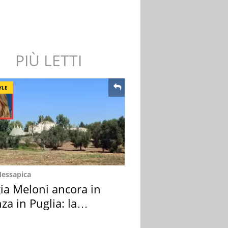
PIÙ LETTI
YLE
Messapica
ia Meloni ancora in
za in Puglia: la
ion scelta