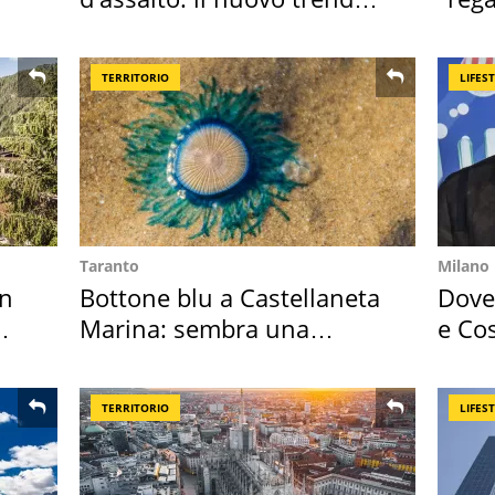
2026 e l'appello
Tosc
TERRITORIO
LIFES
Taranto
Milano
in
Bottone blu a Castellaneta
Dove 
Marina: sembra una
e Cos
medusa ma non lo è
loro 
TERRITORIO
LIFES