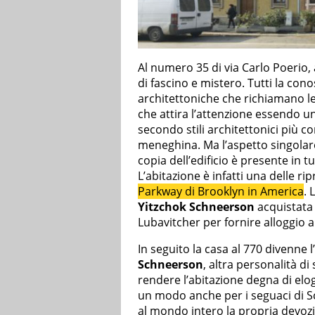
Al numero 35 di via Carlo Poerio,
di fascino e mistero. Tutti la con
architettoniche che richiamano le
che attira l’attenzione essendo un’
secondo stili architettonici più co
meneghina. Ma l’aspetto singolare 
copia dell’edificio è presente in 
L’abitazione è infatti una delle ri
Parkway di Brooklyn in America
. 
Yitzchok Schneerson
acquistata 
Lubavitcher per fornire alloggio al
In seguito la casa al 770 divenne 
Schneerson
, altra personalità d
rendere l’abitazione degna di elog
un modo anche per i seguaci di S
al mondo intero la propria devoz