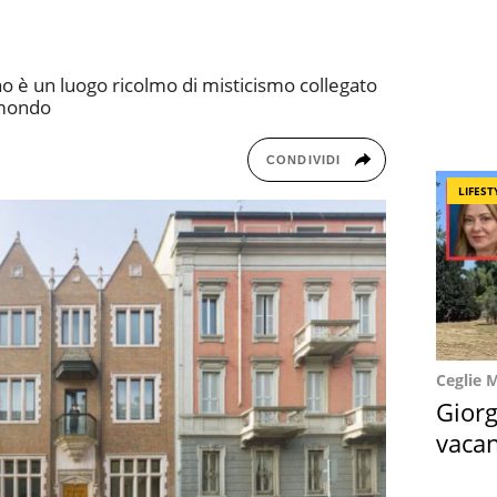
no è un luogo ricolmo di misticismo collegato
l mondo
CONDIVIDI
LIFEST
Ceglie 
Giorg
vacan
locat