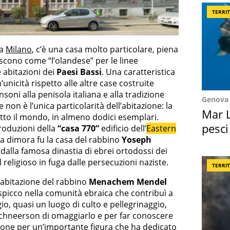
TERRI
 a
Milano
, c’è una casa molto particolare, piena
oscono come “l’olandese” per le linee
 abitazioni dei
Paesi Bassi
. Una caratteristica
unicità rispetto alle altre case costruite
nsoni alla penisola italiana e alla tradizione
Genova
non è l’unica particolarità dell’abitazione: la
Mar L
tutto il mondo, in almeno dodici esemplari.
pesci
produzioni della
“casa 770”
edificio dell’
Eastern
La dimora fu la casa del rabbino
Yoseph
Suez
dalla famosa dinastia di ebrei ortodossi dei
 religioso in fuga dalle persecuzioni naziste.
TERRI
l’abitazione del rabbino
Menachem Mendel
i spicco nella comunità ebraica che contribuì a
io, quasi un luogo di culto e pellegrinaggio,
chneerson di omaggiarlo e per far conoscere
ione per un’importante figura che ha dedicato