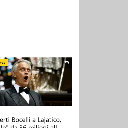
TYLE
rti Bocelli a Lajatico,
lo" da 36 milioni alla