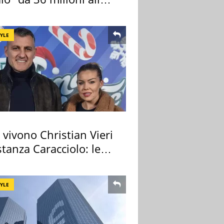
ana
TYLE
vivono Christian Vieri
tanza Caracciolo: le
case
TYLE