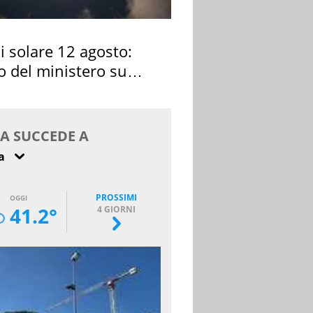
si solare 12 agosto:
o del ministero su
 osservarla