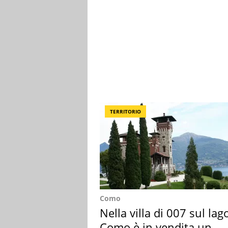
TERRITORIO
Como
Nella villa di 007 sul lag
Como è in vendita un