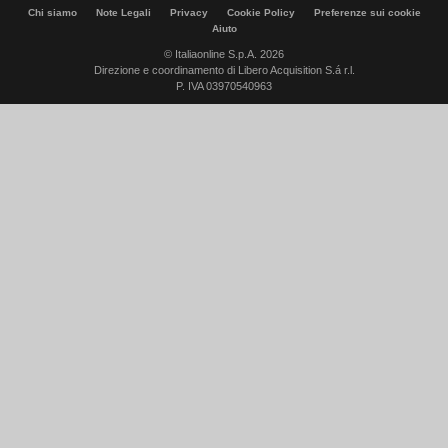
Chi siamo
Note Legali
Privacy
Cookie Policy
Preferenze sui cookie
Aiuto
© Italiaonline S.p.A. 2026
Direzione e coordinamento di Libero Acquisition S.á r.l.
P. IVA 03970540963