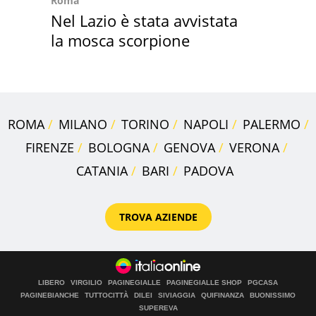
Roma
Nel Lazio è stata avvistata
la mosca scorpione
ROMA
MILANO
TORINO
NAPOLI
PALERMO
FIRENZE
BOLOGNA
GENOVA
VERONA
CATANIA
BARI
PADOVA
TROVA AZIENDE
LIBERO
VIRGILIO
PAGINEGIALLE
PAGINEGIALLE SHOP
PGCASA
PAGINEBIANCHE
TUTTOCITTÀ
DILEI
SIVIAGGIA
QUIFINANZA
BUONISSIMO
SUPEREVA