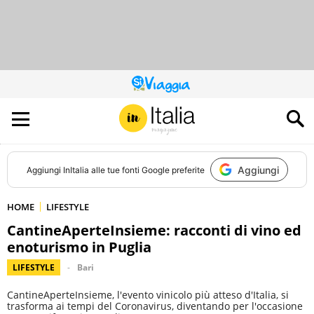
QUESTO
SITO
CONTRIBUISCE
ALL’AUDIENCE
DI
Aggiungi
Aggiungi
InItalia
alle tue fonti Google preferite
HOME
LIFESTYLE
CantineAperteInsieme: racconti di vino ed
enoturismo in Puglia
LIFESTYLE
Bari
CantineAperteInsieme, l'evento vinicolo più atteso d'Italia, si
trasforma ai tempi del Coronavirus, diventando per l'occasione