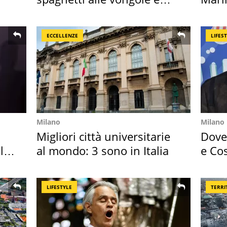
sautè di cozze
medu
ECCELLENZE
LIFES
Milano
Milano
Migliori città universitarie
Dove 
l
al mondo: 3 sono in Italia
e Cos
loro 
LIFESTYLE
TERRI