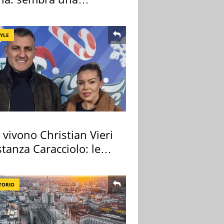
sa ma non lo è
TYLE
vivono Christian Vieri
tanza Caracciolo: le
case
TORIO