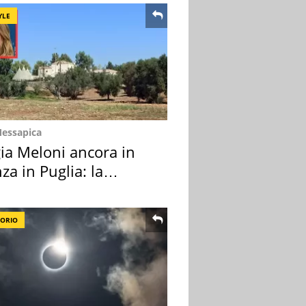
YLE
Messapica
ia Meloni ancora in
za in Puglia: la
ion scelta
TORIO