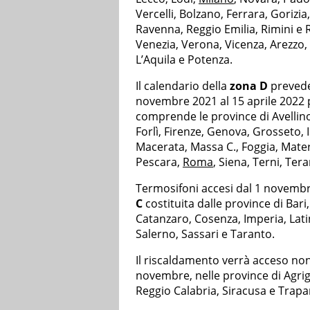
Vercelli, Bolzano, Ferrara, Goriz
Ravenna, Reggio Emilia, Rimini e R
Venezia, Verona, Vicenza, Arezzo,
L’Aquila e Potenza.
Il calendario della
zona D
prevede
novembre 2021 al 15 aprile 2022 
comprende le province di Avellino,
Forlì, Firenze, Genova, Grosseto,
Macerata, Massa C., Foggia, Mater
Pescara,
Roma
, Siena, Terni, Ter
Termosifoni accesi dal 1 novembr
C
costituita dalle province di Bari,
Catanzaro, Cosenza, Imperia, Lati
Salerno, Sassari e Taranto.
Il riscaldamento verrà acceso non 
novembre, nelle province di Agri
Reggio Calabria, Siracusa e Trap