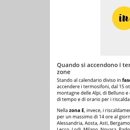
Quando si accendono i term
zone
Stando al calendario diviso in
fas
accendere i termosifoni, dal 15 ot
montagne delle Alpi, di Belluno e
di tempo e di orario per i riscald
Nella
zona E
, invece, i riscaldam
per un massimo di 14 ore al gior
Alessandria, Aosta, Asti, Bergamo
Lecco, Lodi,
Milano
, Novara, Pado