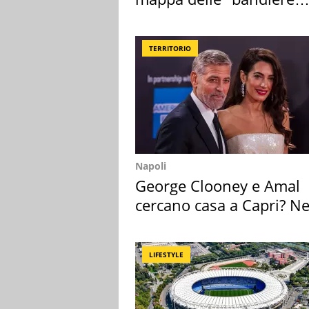
rosse"
TERRITORIO
Napoli
George Clooney e Amal
cercano casa a Capri? Ne
mirino una villa
LIFESTYLE