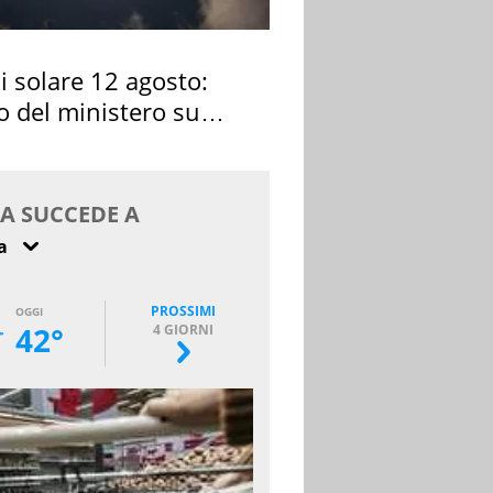
si solare 12 agosto:
o del ministero su
 osservarla