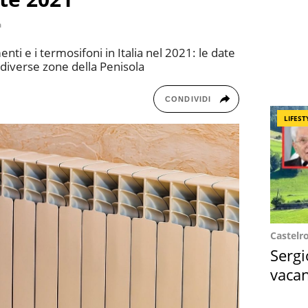
a
ti e i termosifoni in Italia nel 2021: le date
e diverse zone della Penisola
CONDIVIDI
LIFEST
Castelr
Sergi
vacan
locat