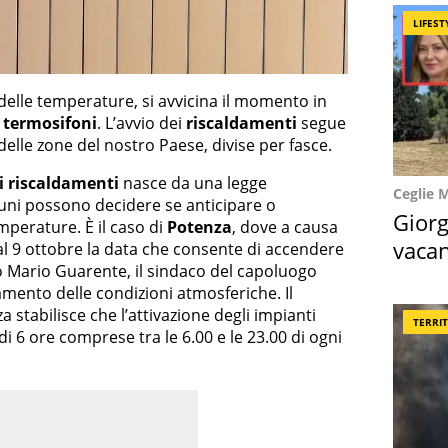
LIFEST
o delle temperature, si avvicina il momento in
i
termosifoni
. L’avvio dei
riscaldamenti
segue
elle zone del nostro Paese, divise per fasce.
i riscaldamenti
nasce da una legge
Ceglie 
muni possono decidere se anticipare o
Giorg
emperature. È il caso di
Potenza
, dove a causa
vacan
al 9 ottobre la data che consente di accendere
to Mario Guarente, il sindaco del capoluogo
locat
mento delle condizioni atmosferiche. Il
stabilisce che l’attivazione degli impianti
TERRI
i 6 ore comprese tra le 6.00 e le 23.00 di ogni