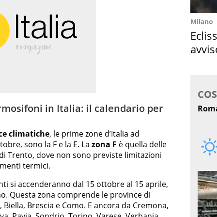
Milano
Eclis
avvis
come
osifoni in Italia: il calendario per
ce climatiche
, le prime zone d’Italia ad
tobre, sono la F e la E. La
zona F
è quella delle
 di Trento, dove non sono previste limitazioni
amenti termici.
enti si accenderanno dal 15 ottobre al 15 aprile,
no. Questa zona comprende le province di
, Biella, Brescia e Como. E ancora da Cremona,
va, Pavia, Sondrio, Torino, Varese, Verbania,