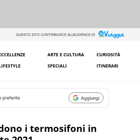
QUESTO SITO CONTRIBUISCE ALL’AUDIENCE DI
ECCELLENZE
ARTE E CULTURA
CURIOSITÀ
LIFESTYLE
SPECIALI
ITINERARI
e preferite
Aggiungi
ono i termosifoni in
ate 2021