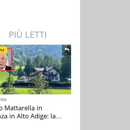
PIÙ LETTI
YLE
otto
o Mattarella in
za in Alto Adige: la
ion scelta