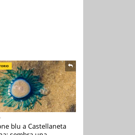
TORIO
o
one blu a Castellaneta
na: sembra una