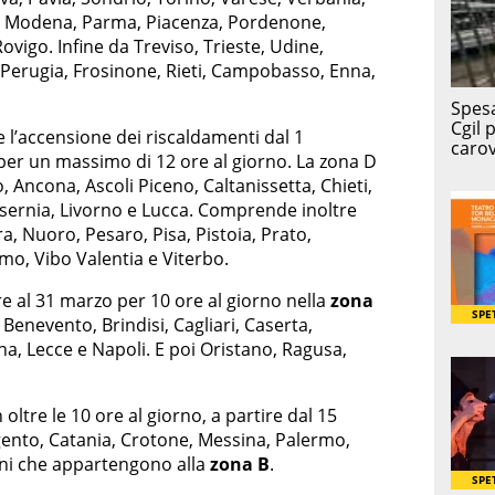
ia, Modena, Parma, Piacenza, Pordenone,
ovigo. Infine da Treviso, Trieste, Udine,
 Perugia, Frosinone, Rieti, Campobasso, Enna,
 l’accensione dei riscaldamenti dal 1
per un massimo di 12 ore al giorno. La zona D
 Ancona, Ascoli Piceno, Caltanissetta, Chieti,
 Isernia, Livorno e Lucca. Comprende inoltre
a, Nuoro, Pesaro, Pisa, Pistoia, Prato,
amo, Vibo Valentia e Viterbo.
e al 31 marzo per 10 ore al giorno nella
zona
 Benevento, Brindisi, Cagliari, Caserta,
na, Lecce e Napoli. E poi Oristano, Ragusa,
oltre le 10 ore al giorno, a partire dal 15
gento, Catania, Crotone, Messina, Palermo,
ani che appartengono alla
zona B
.