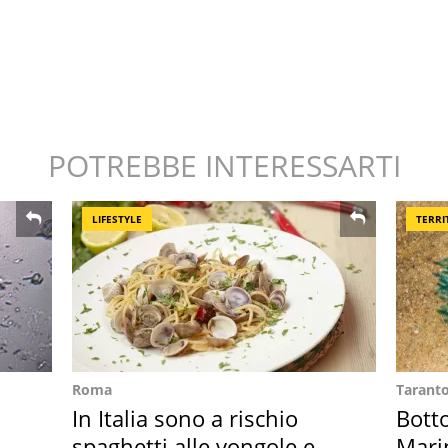
POTREBBE INTERESSARTI
LIFESTYLE
TERRI
Roma
Tarant
In Italia sono a rischio
Bott
spaghetti alle vongole e
Mari