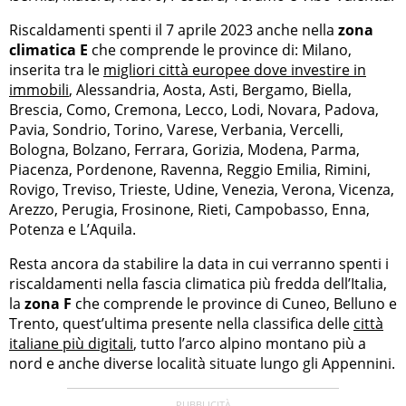
Riscaldamenti spenti il 7 aprile 2023 anche nella
zona
climatica E
che comprende le province di: Milano,
inserita tra le
migliori città europee dove investire in
immobili
, Alessandria, Aosta, Asti, Bergamo, Biella,
Brescia, Como, Cremona, Lecco, Lodi, Novara, Padova,
Pavia, Sondrio, Torino, Varese, Verbania, Vercelli,
Bologna, Bolzano, Ferrara, Gorizia, Modena, Parma,
Piacenza, Pordenone, Ravenna, Reggio Emilia, Rimini,
Rovigo, Treviso, Trieste, Udine, Venezia, Verona, Vicenza,
Arezzo, Perugia, Frosinone, Rieti, Campobasso, Enna,
Potenza e L’Aquila.
Resta ancora da stabilire la data in cui verranno spenti i
riscaldamenti nella fascia climatica più fredda dell’Italia,
la
zona F
che comprende le province di Cuneo, Belluno e
Trento, quest’ultima presente nella classifica delle
città
italiane più digitali
, tutto l’arco alpino montano più a
nord e anche diverse località situate lungo gli Appennini.