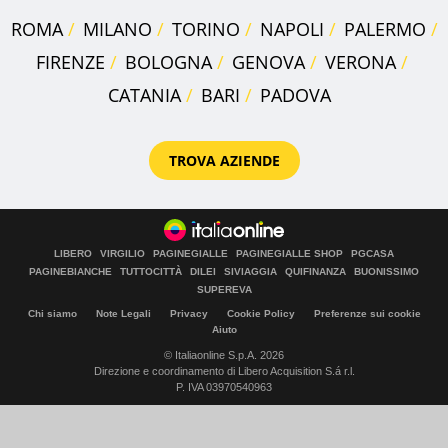
ROMA
MILANO
TORINO
NAPOLI
PALERMO
FIRENZE
BOLOGNA
GENOVA
VERONA
CATANIA
BARI
PADOVA
TROVA AZIENDE
LIBERO
VIRGILIO
PAGINEGIALLE
PAGINEGIALLE SHOP
PGCASA
PAGINEBIANCHE
TUTTOCITTÀ
DILEI
SIVIAGGIA
QUIFINANZA
BUONISSIMO
SUPEREVA
Chi siamo
Note Legali
Privacy
Cookie Policy
Preferenze sui cookie
Aiuto
© Italiaonline S.p.A. 2026
Direzione e coordinamento di Libero Acquisition S.á r.l.
P. IVA 03970540963