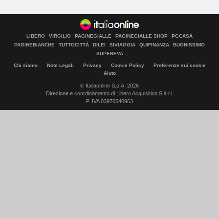
LIBERO
VIRGILIO
PAGINEGIALLE
PAGINEGIALLE SHOP
PGCASA
PAGINEBIANCHE
TUTTOCITTÀ
DILEI
SIVIAGGIA
QUIFINANZA
BUONISSIMO
SUPEREVA
Chi siamo
Note Legali
Privacy
Cookie Policy
Preferenze sui cookie
Aiuto
© Italiaonline S.p.A. 2026
Direzione e coordinamento di Libero Acquisition S.á r.l.
P. IVA 03970540963