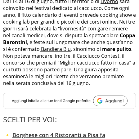
Dal 14 al 16 di giugno, tutto il territorio di
Livorno
sarà
coinvolto nel festival dedicato al cacciucco. Come ogni
anno, il fitto calendario di eventi prevede cooking show e
cooking lab per grandi e piccoli e dei corsi online. Nei tre
giorni sarà celebrata la “livornesità” con gare remiere
nel canali medicei, dove si disputa la spettacolare
Coppa
Barontini
, e feste sul lungomare che anche quest’anno
si è confermato
Bandiera Blu
, sinonimo di
mare pulito
.
Non poteva mancare, inoltre, il Cacciucco Contest, il
concorso che premia il “Miglior cacciucco fatto in casa” a
cui tutti possono partecipare. Una giura apposita
esaminerà le migliori ricette che verranno premiate
nella serata conclusiva del 16 giugno.
Aggiungi
Aggiungi
InItalia
alle tue fonti Google preferite
SCELTI PER VOI:
Borghese con 4 Ristoranti a Pisa fa