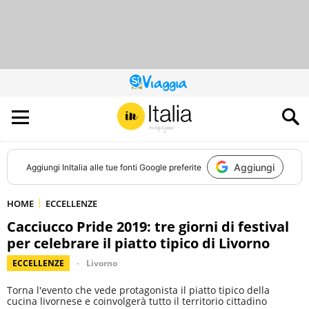
QUESTO
SITO
CONTRIBUISCE
ALL’AUDIENCE
DI
Aggiungi
Aggiungi
InItalia
alle tue fonti Google preferite
HOME
ECCELLENZE
Cacciucco Pride 2019: tre giorni di festival
per celebrare il piatto tipico di Livorno
ECCELLENZE
Livorno
Torna l'evento che vede protagonista il piatto tipico della
cucina livornese e coinvolgerà tutto il territorio cittadino