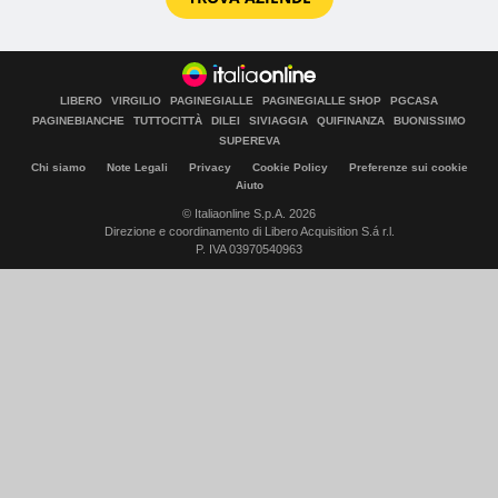
LIBERO
VIRGILIO
PAGINEGIALLE
PAGINEGIALLE SHOP
PGCASA
PAGINEBIANCHE
TUTTOCITTÀ
DILEI
SIVIAGGIA
QUIFINANZA
BUONISSIMO
SUPEREVA
Chi siamo
Note Legali
Privacy
Cookie Policy
Preferenze sui cookie
Aiuto
© Italiaonline S.p.A. 2026
Direzione e coordinamento di Libero Acquisition S.á r.l.
P. IVA 03970540963