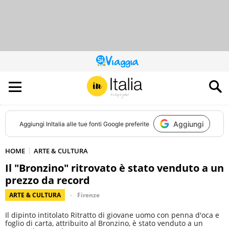
QUESTO
SITO
CONTRIBUISCE
ALL’AUDIENCE
DI
Aggiungi
Aggiungi
InItalia
alle tue fonti Google preferite
HOME
ARTE & CULTURA
Il "Bronzino" ritrovato è stato venduto a un
prezzo da record
ARTE & CULTURA
Firenze
Il dipinto intitolato Ritratto di giovane uomo con penna d'oca e
foglio di carta, attribuito al Bronzino, è stato venduto a un