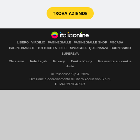
TROVA AZIENDE
LIBERO
VIRGILIO
PAGINEGIALLE
PAGINEGIALLE SHOP
PGCASA
PAGINEBIANCHE
TUTTOCITTÀ
DILEI
SIVIAGGIA
QUIFINANZA
BUONISSIMO
SUPEREVA
Chi siamo
Note Legali
Privacy
Cookie Policy
Preferenze sui cookie
Aiuto
© Italiaonline S.p.A. 2026
Direzione e coordinamento di Libero Acquisition S.á r.l.
P. IVA 03970540963