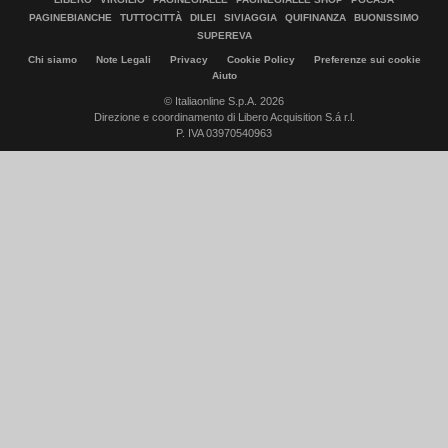
PAGINEBIANCHE
TUTTOCITTÀ
DILEI
SIVIAGGIA
QUIFINANZA
BUONISSIMO
SUPEREVA
Chi siamo
Note Legali
Privacy
Cookie Policy
Preferenze sui cookie
Aiuto
© Italiaonline S.p.A. 2026
Direzione e coordinamento di Libero Acquisition S.á r.l.
P. IVA 03970540963