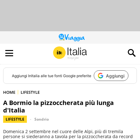
QUESTO
SITO
CONTRIBUISCE
ALL’AUDIENCE
DI
Aggiungi
Aggiungi
InItalia
alle tue fonti Google preferite
HOME
LIFESTYLE
A Bormio la pizzoccherata più lunga
d'Italia
LIFESTYLE
Sondrio
Domenica 2 settembre nel cuore delle Alpi, più di tremila
persone si siederanno a tavola per la pizzoccherata da record