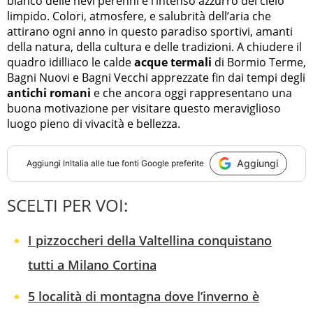
bianco delle nevi perenni e l’intenso azzurro del cielo
limpido. Colori, atmosfere, e salubrità dell’aria che
attirano ogni anno in questo paradiso sportivi, amanti
della natura, della cultura e delle tradizioni. A chiudere il
quadro idilliaco le calde
acque termali
di Bormio Terme,
Bagni Nuovi e Bagni Vecchi apprezzate fin dai tempi degli
antichi romani
e che ancora oggi rappresentano una
buona motivazione per visitare questo meraviglioso
luogo pieno di vivacità e bellezza.
Aggiungi
Aggiungi
InItalia
alle tue fonti Google preferite
SCELTI PER VOI:
I pizzoccheri della Valtellina conquistano
tutti a Milano Cortina
5 località di montagna dove l’inverno è