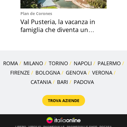
Plan de Corones
Val Pusteria, la vacanza in
famiglia che diventa un
ricordo indimenticabile
ROMA
MILANO
TORINO
NAPOLI
PALERMO
FIRENZE
BOLOGNA
GENOVA
VERONA
CATANIA
BARI
PADOVA
TROVA AZIENDE
LIBERO
VIRGILIO
PAGINEGIALLE
PAGINEGIALLE SHOP
PGCASA