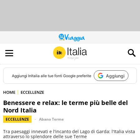
QUESTO
SITO
CONTRIBUISCE
ALL’AUDIENCE
DI
Aggiungi
Aggiungi
InItalia
alle tue fonti Google preferite
HOME
ECCELLENZE
Benessere e relax: le terme più belle del
Nord Italia
ECCELLENZE
Abano Terme
Tra paesaggi innevati e l'incanto del Lago di Garda: l'Italia vista
attraverso lo splendore delle sue Terme