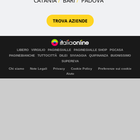
CATANIA
BARI
PADOVA
TROVA AZIENDE
LIBERO
VIRGILIO
PAGINEGIALLE
PAGINEGIALLE SHOP
PGCASA
PAGINEBIANCHE
TUTTOCITTÀ
DILEI
SIVIAGGIA
QUIFINANZA
BUONISSIMO
SUPEREVA
Chi siamo
Note Legali
Privacy
Cookie Policy
Preferenze sui cookie
Aiuto
© Italiaonline S.p.A. 2026
Direzione e coordinamento di Libero Acquisition S.á r.l.
P. IVA 03970540963