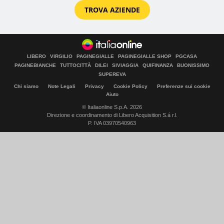
TROVA AZIENDE
LIBERO
VIRGILIO
PAGINEGIALLE
PAGINEGIALLE SHOP
PGCASA
PAGINEBIANCHE
TUTTOCITTÀ
DILEI
SIVIAGGIA
QUIFINANZA
BUONISSIMO
SUPEREVA
Chi siamo
Note Legali
Privacy
Cookie Policy
Preferenze sui cookie
Aiuto
© Italiaonline S.p.A. 2026
Direzione e coordinamento di Libero Acquisition S.á r.l.
P. IVA 03970540963