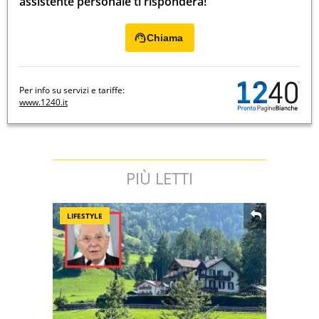
assistente personale ti risponderà!
Chiama
Per info su servizi e tariffe:
www.1240.it
PIÙ LETTI
LIFESTYLE