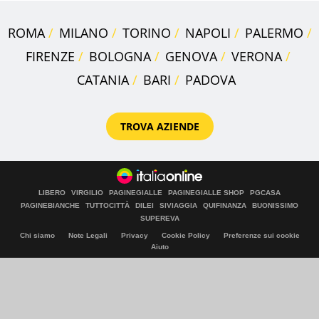
ROMA
MILANO
TORINO
NAPOLI
PALERMO
FIRENZE
BOLOGNA
GENOVA
VERONA
CATANIA
BARI
PADOVA
TROVA AZIENDE
LIBERO
VIRGILIO
PAGINEGIALLE
PAGINEGIALLE SHOP
PGCASA
PAGINEBIANCHE
TUTTOCITTÀ
DILEI
SIVIAGGIA
QUIFINANZA
BUONISSIMO
SUPEREVA
Chi siamo
Note Legali
Privacy
Cookie Policy
Preferenze sui cookie
Aiuto
© Italiaonline S.p.A. 2026
Direzione e coordinamento di Libero Acquisition S.á r.l.
P. IVA 03970540963