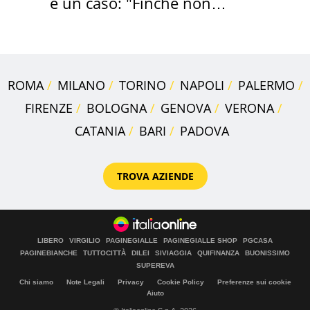
è un caso: "Finché non
scappa il morto"
ROMA
MILANO
TORINO
NAPOLI
PALERMO
FIRENZE
BOLOGNA
GENOVA
VERONA
CATANIA
BARI
PADOVA
TROVA AZIENDE
LIBERO
VIRGILIO
PAGINEGIALLE
PAGINEGIALLE SHOP
PGCASA
PAGINEBIANCHE
TUTTOCITTÀ
DILEI
SIVIAGGIA
QUIFINANZA
BUONISSIMO
SUPEREVA
Chi siamo
Note Legali
Privacy
Cookie Policy
Preferenze sui cookie
Aiuto