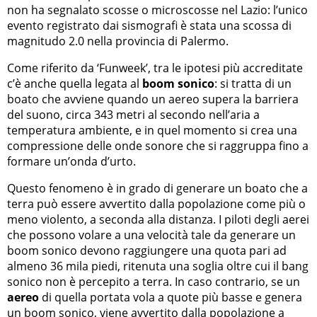
non ha segnalato scosse o microscosse nel Lazio: l’unico
evento registrato dai sismografi è stata una scossa di
magnitudo 2.0 nella provincia di Palermo.
Come riferito da ‘Funweek’, tra le ipotesi più accreditate
c’è anche quella legata al
boom sonico
: si tratta di un
boato che avviene quando un aereo supera la barriera
del suono, circa 343 metri al secondo nell’aria a
temperatura ambiente, e in quel momento si crea una
compressione delle onde sonore che si raggruppa fino a
formare un’onda d’urto.
Questo fenomeno è in grado di generare un boato che a
terra può essere avvertito dalla popolazione come più o
meno violento, a seconda alla distanza. I piloti degli aerei
che possono volare a una velocità tale da generare un
boom sonico devono raggiungere una quota pari ad
almeno 36 mila piedi, ritenuta una soglia oltre cui il bang
sonico non è percepito a terra. In caso contrario, se un
aereo
di quella portata vola a quote più basse e genera
un boom sonico, viene avvertito dalla popolazione a