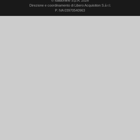
© Italiaonline S.p.A. 2026
Direzione e coordinamento di Libero Acquisition S.á r.l.
P. IVA 03970540963