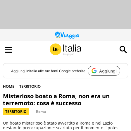
QUESTO
SITO
CONTRIBUISCE
ALL’AUDIENCE
DI
Aggiungi
Aggiungi
InItalia
alle tue fonti Google preferite
HOME
TERRITORIO
Misterioso boato a Roma, non era un
terremoto: cosa è successo
TERRITORIO
Roma
Un boato misterioso è stato avvertito a Roma e nel Lazio
destando preoccupazione: scartata per il momento l'ipotesi