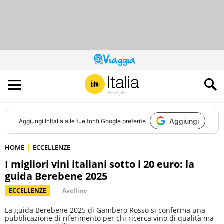
QUESTO
SITO
CONTRIBUISCE
ALL’AUDIENCE
DI
Aggiungi
Aggiungi
InItalia
alle tue fonti Google preferite
HOME
ECCELLENZE
I migliori vini italiani sotto i 20 euro: la
guida Berebene 2025
ECCELLENZE
Avellino
La guida Berebene 2025 di Gambero Rosso si conferma una
pubblicazione di riferimento per chi ricerca vino di qualità ma