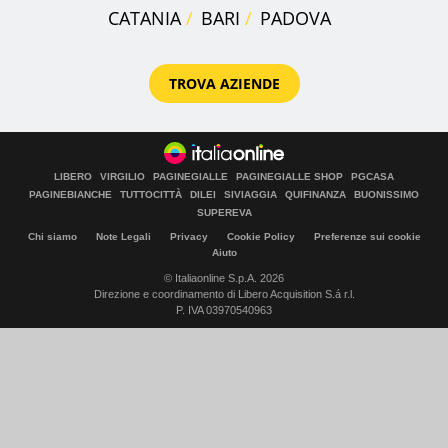
CATANIA
BARI
PADOVA
TROVA AZIENDE
LIBERO
VIRGILIO
PAGINEGIALLE
PAGINEGIALLE SHOP
PGCASA
PAGINEBIANCHE
TUTTOCITTÀ
DILEI
SIVIAGGIA
QUIFINANZA
BUONISSIMO
SUPEREVA
Chi siamo
Note Legali
Privacy
Cookie Policy
Preferenze sui cookie
Aiuto
© Italiaonline S.p.A. 2026
Direzione e coordinamento di Libero Acquisition S.á r.l.
P. IVA 03970540963