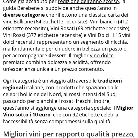
Come già accaduto per
l’edizione dell’anno scorso
, la
guida Berebene si suddivide anche quest’anno in
diverse categorie
che riflettono una classica carta dei
vini: Bollicine (64 etichette recensite), Vini bianchi (412
etichette recensite), Vini Rosati (69 etichette recensite),
Vini Rossi (377 etichette recensite) e Vini Dolci. I 15 vini
dolci recensiti rappresentano un segmento di nicchia,
ma fondamentale per chiudere in bellezza un pasto o
per accompagnare
dessert
. Il miglior
vino dolce
premiato combina dolcezza e acidità, offrendo
un’esperienza unica a un prezzo contenuto.
Ogni categoria è un viaggio attraverso le
tradizioni
regionali
italiane, con prodotti che spaziano dalle
celebri bollicine del Nord, ai rossi intensi del Sud,
passando per bianchi e i rosati freschi. Inoltre,
quest’anno si aggiunge una categoria speciale: il
Miglior
Vino sotto i 10 euro
, che con 92 etichette celebra
l’accessibilità senza compromessi sulla qualità.
Migliori vini per rapporto qualità prezzo,