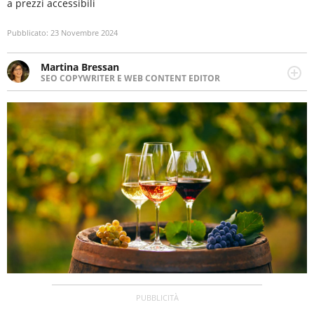
a prezzi accessibili
Pubblicato:
23 Novembre 2024
Martina Bressan
SEO COPYWRITER E WEB CONTENT EDITOR
Appassionata di viaggi, di trail running e di yoga, ama
scoprire nuovi posti e nuove culture. Curiosa,
determinata e intraprendente adora leggere ma
soprattutto scrivere.