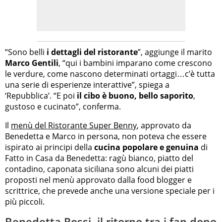
“Sono belli
i dettagli del ristorante
”, aggiunge il marito
Marco Gentili
, “qui i bambini imparano come crescono
le verdure, come nascono determinati ortaggi…c’è tutta
una serie di esperienze interattive”, spiega a
‘Repubblica’. “E poi
il cibo è buono, bello saporito
,
gustoso e cucinato”, conferma.
Il
menù del Ristorante Super Benny
, approvato da
Benedetta e Marco in persona, non poteva che essere
ispirato ai principi della
cucina popolare e genuina
di
Fatto in Casa da Benedetta: ragù bianco, piatto del
contadino, caponata siciliana sono alcuni dei piatti
proposti nel menù approvato dalla food blogger e
scrittrice, che prevede anche una versione speciale per i
più piccoli.
Benedetta Rossi, il ritorno tra i fan dopo