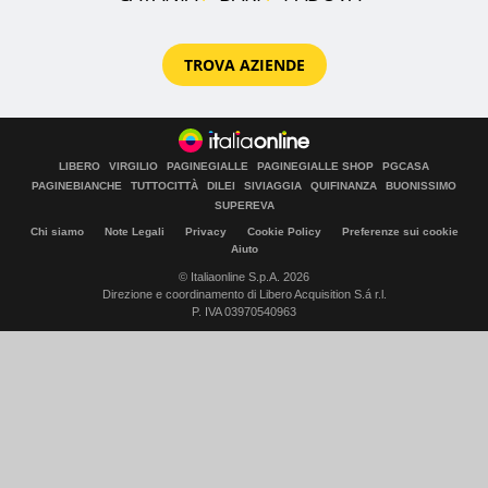
TROVA AZIENDE
LIBERO
VIRGILIO
PAGINEGIALLE
PAGINEGIALLE SHOP
PGCASA
PAGINEBIANCHE
TUTTOCITTÀ
DILEI
SIVIAGGIA
QUIFINANZA
BUONISSIMO
SUPEREVA
Chi siamo
Note Legali
Privacy
Cookie Policy
Preferenze sui cookie
Aiuto
© Italiaonline S.p.A. 2026
Direzione e coordinamento di Libero Acquisition S.á r.l.
P. IVA 03970540963