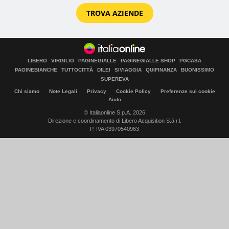
TROVA AZIENDE
LIBERO
VIRGILIO
PAGINEGIALLE
PAGINEGIALLE SHOP
PGCASA
PAGINEBIANCHE
TUTTOCITTÀ
DILEI
SIVIAGGIA
QUIFINANZA
BUONISSIMO
SUPEREVA
Chi siamo
Note Legali
Privacy
Cookie Policy
Preferenze sui cookie
Aiuto
© Italiaonline S.p.A. 2026
Direzione e coordinamento di Libero Acquisition S.á r.l.
P. IVA 03970540963