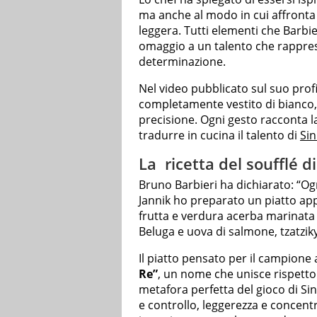
ma anche al modo in cui affronta 
leggera. Tutti elementi che Barbi
omaggio a un talento che rappres
determinazione.
Nel video pubblicato sul suo profi
completamente vestito di bianco, 
precisione. Ogni gesto racconta la
tradurre in cucina il talento di
Si
La ricetta del soufflé d
Bruno Barbieri ha dichiarato: “Og
Jannik ho preparato un piatto ap
frutta e verdura acerba marinata al
Beluga e uova di salmone, tzatziky 
Il piatto pensato per il campione
Re”
, un nome che unisce rispetto e
metafora perfetta del gioco di Sin
e controllo, leggerezza e concent