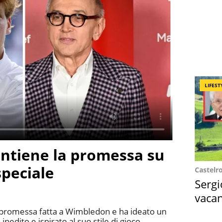
LIFEST
antiene la promessa su
speciale
Castelr
Sergi
vacan
locat
 promessa fatta a Wimbledon e ha ideato un
inedito e ispirato al suo stile di gioco