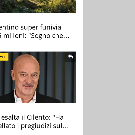
entino super funivia
 milioni: "Sogno che si
zza"
TYLE
 esalta il Cilento: "Ha
llato i pregiudizi sul