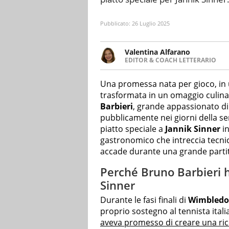
Pubblicato:
26 Luglio 2025
Valentina Alfarano
EDITOR & COACH LETTERARIO
LINKEDIN
Lavorare con le storie è la mia 
INSTAGRAM
lavoro come editor di narrativa
Una promessa nata per gioco, in 
trasformata in un omaggio culina
Barbieri
, grande appassionato d
pubblicamente nei giorni della s
piatto speciale a
Jannik Sinner
in
gastronomico che intreccia tecni
accade durante una grande parti
Perché Bruno Barbieri h
Sinner
Durante le fasi finali di
Wimbled
proprio sostegno al tennista ital
aveva promesso di creare una ricet