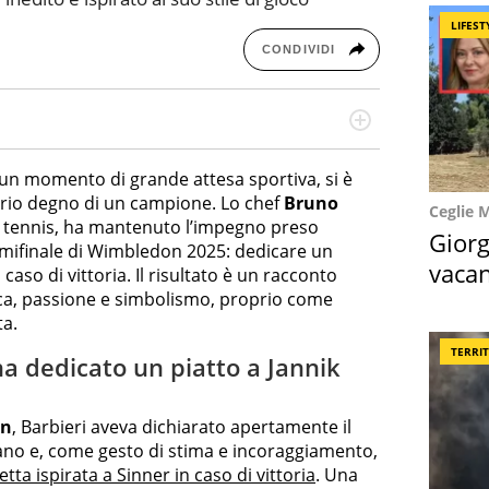
LIFEST
CONDIVIDI
missione! Specializzata in storytelling di viaggi,
 e coach di scrittura creativa.
un momento di grande attesa sportiva, si è
rio degno di un campione. Lo chef
Bruno
Ceglie 
i tennis, ha mantenuto l’impegno preso
Giorg
emifinale di Wimbledon 2025: dedicare un
vacan
 caso di vittoria. Il risultato è un racconto
ca, passione e simbolismo, proprio come
locat
ta.
TERRI
a dedicato un piatto a Jannik
on
, Barbieri aveva dichiarato apertamente il
iano e, come gesto di stima e incoraggiamento,
ta ispirata a Sinner in caso di vittoria
. Una