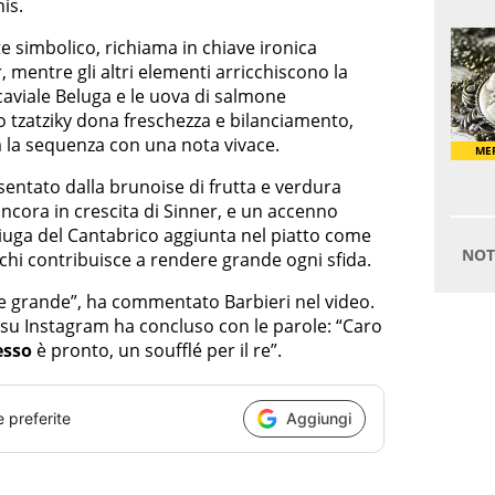
is.
e simbolico, richiama in chiave ironica
 mentre gli altri elementi arricchiscono la
Il caviale Beluga e le uova di salmone
lo tzatziky dona freschezza e bilanciamento,
 la sequenza con una nota vivace.
sentato dalla brunoise di frutta e verdura
ancora in crescita di Sinner, e un accenno
ciuga del Cantabrico aggiunta nel piatto come
 chi contribuisce a rendere grande ogni sfida.
de grande”, ha commentato Barbieri nel video.
su Instagram ha concluso con le parole: “Caro
sso
è pronto, un soufflé per il re”.
e preferite
Aggiungi