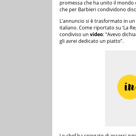
promessa che ha unito il mondo de
che per Barbieri condividono disci
L’annuncio si è trasformato in un 
italiano. Come riportato su ‘La R
condiviso un
video
: “Avevo dichi
gli avrei dedicato un piatto”.
Lo chef ha spiegato di essersi ispi