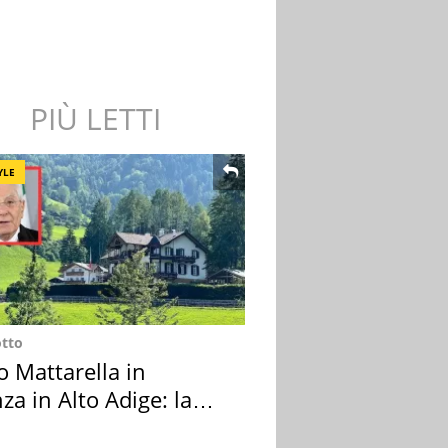
PIÙ LETTI
YLE
otto
o Mattarella in
za in Alto Adige: la
ion scelta