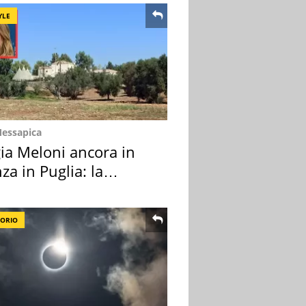
YLE
Messapica
ia Meloni ancora in
za in Puglia: la
ion scelta
TORIO