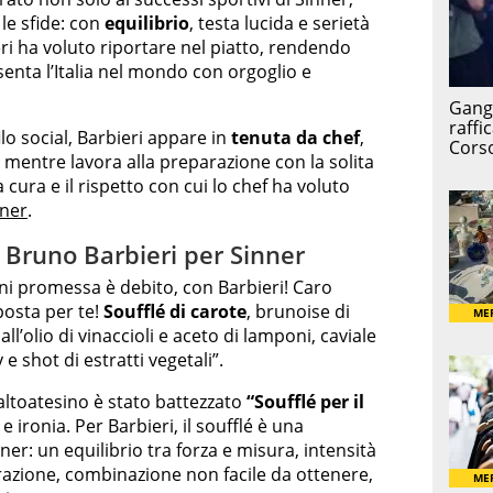
le sfide: con
equilibrio
, testa lucida e serietà
eri ha voluto riportare nel piatto, rendendo
enta l’Italia nel mondo con orgoglio e
lo social, Barbieri appare in
tenuta da chef
,
mentre lavora alla preparazione con la solita
 cura e il rispetto con cui lo chef ha voluto
nner
.
i Bruno Barbieri per Sinner
ni promessa è debito, con Barbieri! Caro
posta per te!
Soufflé di carote
, brunoise di
l’olio di vinaccioli e aceto di lamponi, caviale
e shot di estratti vegetali”.
 altoatesino è stato battezzato
“Soufflé per il
 ironia. Per Barbieri, il soufflé è una
ner: un equilibrio tra forza e misura, intensità
razione, combinazione non facile da ottenere,