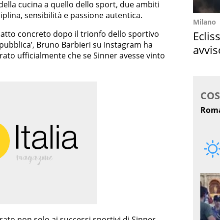
lla cucina a quello dello sport, due ambiti
plina, sensibilità e passione autentica.
Milano
Eclis
atto concreto dopo il trionfo dello sportivo
epubblica’, Bruno Barbieri su Instagram ha
avvis
arato ufficialmente che se Sinner avesse vinto
come
rato non solo ai successi sportivi di Sinner,