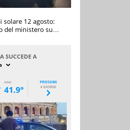
si solare 12 agosto:
o del ministero su
 osservarla