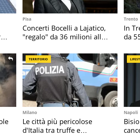
Pisa
Trento
Concerti Bocelli a Lajatico,
In Tr
ro
"regalo" da 36 milioni alla
da 55
Toscana
reali
TERRITORIO
LIFES
Milano
Napoli
ole
Le città più pericolose
Bisio
d'Italia tra truffe e
cance
criminalità
Sud"