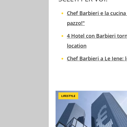
Chef Barbieri e la cucina
pazzo!"
4 Hotel con Barbieri tor
location
Chef Barbieri a Le Iene: 
LIFESTYLE