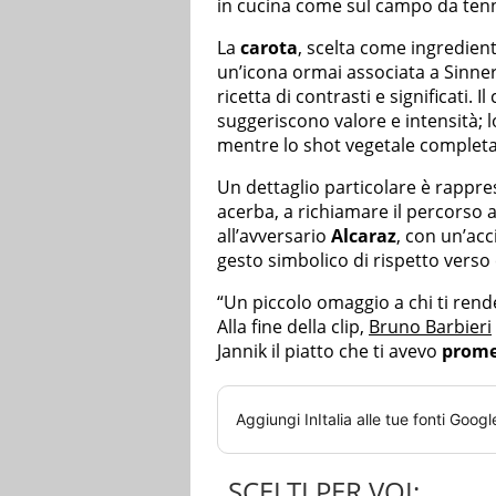
in cucina come sul campo da tenn
La
carota
, scelta come ingredient
un’icona ormai associata a Sinner,
ricetta di contrasti e significati. 
suggeriscono valore e intensità; 
mentre lo shot vegetale completa
Un dettaglio particolare è rappre
acerba, a richiamare il percorso 
all’avversario
Alcaraz
, con un’ac
gesto simbolico di rispetto verso
“Un piccolo omaggio a chi ti ren
Alla fine della clip,
Bruno Barbieri
Jannik il piatto che ti avevo
prome
Aggiungi
InItalia
alle tue fonti Googl
SCELTI PER VOI: