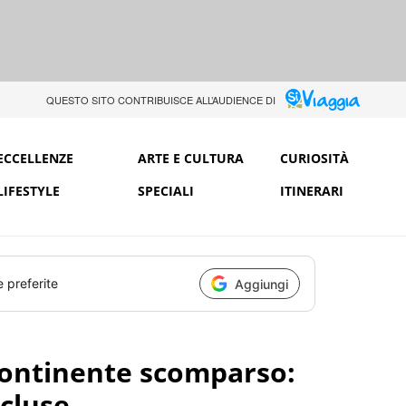
QUESTO SITO CONTRIBUISCE ALL’AUDIENCE DI
ECCELLENZE
ARTE E CULTURA
CURIOSITÀ
LIFESTYLE
SPECIALI
ITINERARI
e preferite
Aggiungi
 continente scomparso:
ncluse