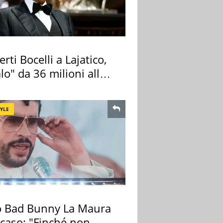
rti Bocelli a Lajatico,
lo" da 36 milioni alla
ana
TYLE
 Bad Bunny La Maura
 caso: "Finché non