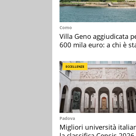
Como
Villa Geno aggiudicata p
600 mila euro: a chi è st
assegnata
ECCELLENZE
Padova
Migliori università italia
la classifica Censis 2026