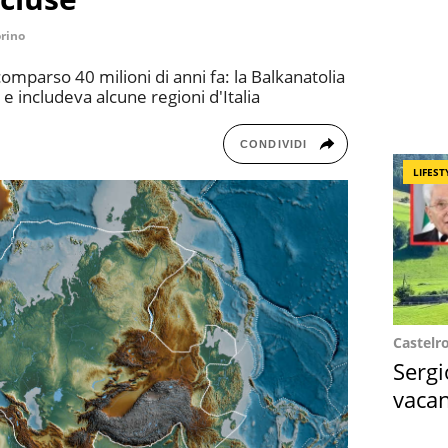
rino
omparso 40 milioni di anni fa: la Balkanatolia
e includeva alcune regioni d'Italia
CONDIVIDI
LIFEST
Castelr
Sergi
vacan
locat