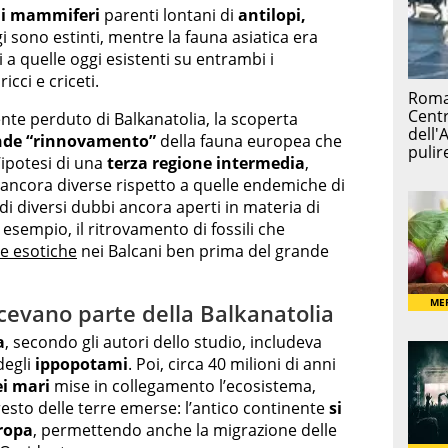
li mammiferi
parenti lontani di
antilopi,
gi sono estinti, mentre la fauna asiatica era
i a quelle oggi esistenti su entrambi i
icci e criceti.
ente perduto di Balkanatolia, la scoperta
ande “rinnovamento”
della fauna europea che
’ipotesi di una
terza regione intermedia
,
ancora diverse rispetto a quelle endemiche di
i diversi dubbi ancora aperti in materia di
esempio, il ritrovamento di fossili che
e esotiche
nei Balcani ben prima del grande
acevano parte della Balkanatolia
a
, secondo gli autori dello studio, includeva
degli
ippopotami
. Poi, circa 40 milioni di anni
i mari
mise in collegamento l’ecosistema,
 resto delle terre emerse: l’antico continente
si
uropa
, permettendo anche la migrazione delle