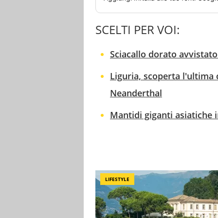
SCELTI PER VOI:
Sciacallo dorato avvistat
Liguria, scoperta l'ultima
Neanderthal
Mantidi giganti asiatiche i
LIFESTYLE