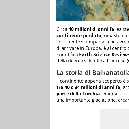
Circa
40 milioni di anni fa
, esist
continente perduto
, rimasto nas
continente scomparso, che avrebb
di arrivare in Europa, è al centro
scientifica
Earth-Science Review
della ricerca scientifica francese (
La storia di Balkanatol
Il continente appena scoperto è 
tra 40 e 34 milioni di anni fa
, g
parte della Turchia
: emerse a c
una importante glaciazione, crea