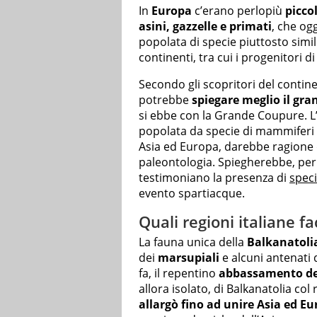
In
Europa
c’erano perlopiù
picco
asini, gazzelle e primati
, che og
popolata di specie piuttosto simil
continenti, tra cui i progenitori di r
Secondo gli scopritori del contin
potrebbe
spiegare meglio il gr
si ebbe con la Grande Coupure. L
popolata da specie di mammiferi 
Asia ed Europa, darebbe ragione d
paleontologia. Spiegherebbe, per 
testimoniano la presenza di
speci
evento spartiacque.
Quali regioni italiane f
La fauna unica della
Balkanatoli
dei
marsupiali
e alcuni antenati 
fa, il repentino
abbassamento de
allora isolato, di Balkanatolia col
allargò fino ad unire Asia ed E