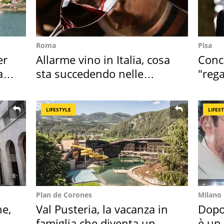
Roma
Pisa
er
Allarme vino in Italia, cosa
Conce
ata
sta succedendo nelle
"rega
nostre cantine
Tosc
LIFESTYLE
LIFES
Plan de Corones
Milano
ne,
Val Pusteria, la vacanza in
Dopo
famiglia che diventa un
è un