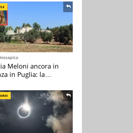
YLE
Messapica
ia Meloni ancora in
za in Puglia: la
ion scelta
TORIO