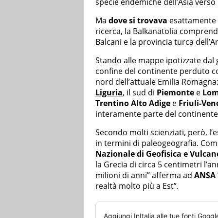
specie endemiche dell’Asia verso
Ma
dove si trovava
esattamente 
ricerca, la Balkanatolia comprendev
Balcani e la provincia turca dell’
Stando alle mappe ipotizzate dal
confine del continente perduto c
nord dell’attuale Emilia Romagna:
Liguria
, il sud di
Piemonte
e
Lom
Trentino
Alto Adige
e
Friuli-Ven
interamente parte del continente 
Secondo molti scienziati, però, l’
in termini di paleogeografia. Co
Nazionale di Geofisica e Vulcan
la Grecia di circa 5 centimetri 
milioni di anni” afferma ad
ANSA
realtà molto più a Est”.
Aggiungi
InItalia
alle tue fonti Googl