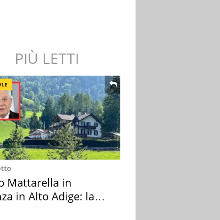
PIÙ LETTI
YLE
otto
o Mattarella in
za in Alto Adige: la
ion scelta