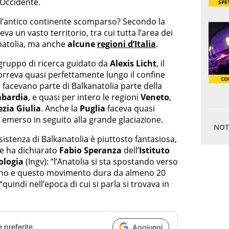
 Occidente.
l’antico continente scomparso? Secondo la
a un vasto territorio, tra cui tutta l’area dei
Anatolia, ma anche
alcune
regioni d’Italia
.
 gruppo di ricerca guidato da
Alexis Licht
, il
orreva quasi perfettamente lungo il confine
 facevano parte di Balkanatolia parte della
bardia
, e quasi per intero le regioni
Veneto
,
ezia Giulia
. Anche la
Puglia
faceva quasi
emerso in seguito alla grande glaciazione.
esistenza di Balkanatolia è piuttosto fantasiosa,
me ha dichiarato
Fabio Speranza
dell’
Istituto
ologia
(Ingv): “l’Anatolia si sta spostando verso
l’anno e questo movimento dura da almeno 20
“quindi nell’epoca di cui si parla si trovava in
e preferite
Aggiungi