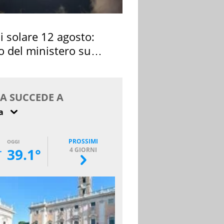
si solare 12 agosto:
o del ministero su
 osservarla