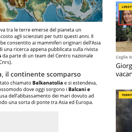
LIFEST
eva tra le terre emerse del pianeta un
costo agli scienziati per tutti questi anni. Il
e consentito ai mammiferi originari dell’Asia
 di una ricerca appena pubblicata sulla rivista
s
da parte di un team del Centro nazionale
Ceglie 
Cnrs).
Giorg
vacan
ia, il continente scomparso
locat
stato chiamato
Balkanatolia
e si estendeva,
rossomodo dove oggi sorgono i
Balcani e
ausa dell’abbassamento dei mari dovuto ad
TERRI
ndo una sorta di ponte tra Asia ed Europa.