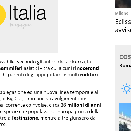
Milano
Eclis
avvis
come
sibile, secondo gli autori della ricerca, la
 mammiferi
asiatici – tra cui alcuni
rinoceronti
,
chi parenti degli
ippopotami
e molti
roditori
–
 spiegazione ed una nuova linea temporale al
e
, o Big Cut, l’immane stravolgimento del
i corrente coinvolse, circa
36 milioni di anni
Molte specie che popolavano l’Europa prima della
o all’
estinzione
, mentre altre giunsero da
rre.