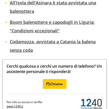
All'Isola dell'Asinara è stata avvistata una
balenottera
Boom balenottere e capodogli in Liguria:
"Condizioni eccezionali"
Codamozza, avvistata a Catania la balena
senza coda
Cerchi qualcosa o cerchi un numero di telefono? Un
assistente personale ti risponderà!
Chiama
Per info su servizi e tariffe:
www.1240.it