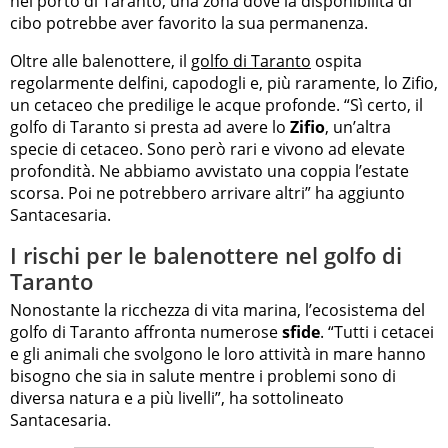
nel porto di Taranto, una zona dove la disponibilità di
cibo potrebbe aver favorito la sua permanenza.
Oltre alle balenottere, il
golfo di Taranto
ospita
regolarmente delfini, capodogli e, più raramente, lo Zifio,
un cetaceo che predilige le acque profonde. “Sì certo, il
golfo di Taranto si presta ad avere lo
Zifio
, un’altra
specie di cetaceo. Sono però rari e vivono ad elevate
profondità. Ne abbiamo avvistato una coppia l’estate
scorsa. Poi ne potrebbero arrivare altri” ha aggiunto
Santacesaria.
I rischi per le balenottere nel golfo di
Taranto
Nonostante la ricchezza di vita marina, l’ecosistema del
golfo di Taranto affronta numerose
sfide
. “Tutti i cetacei
e gli animali che svolgono le loro attività in mare hanno
bisogno che sia in salute mentre i problemi sono di
diversa natura e a più livelli”, ha sottolineato
Santacesaria.