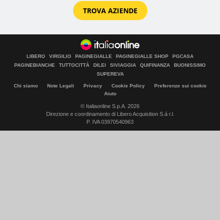
TROVA AZIENDE
LIBERO
VIRGILIO
PAGINEGIALLE
PAGINEGIALLE SHOP
PGCASA
PAGINEBIANCHE
TUTTOCITTÀ
DILEI
SIVIAGGIA
QUIFINANZA
BUONISSIMO
SUPEREVA
Chi siamo
Note Legali
Privacy
Cookie Policy
Preferenze sui cookie
Aiuto
© Italiaonline S.p.A. 2026
Direzione e coordinamento di Libero Acquisition S.á r.l.
P. IVA 03970540963