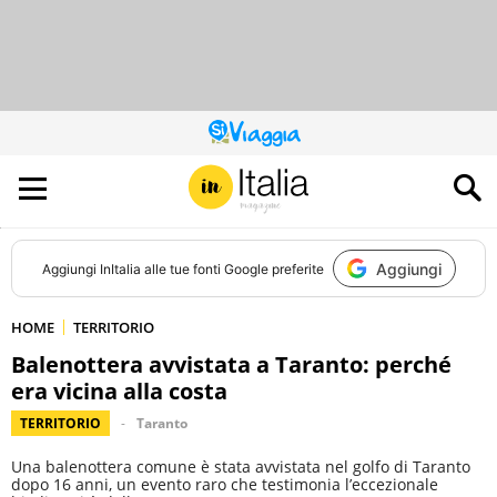
QUESTO
SITO
CONTRIBUISCE
ALL’AUDIENCE
DI
Aggiungi
Aggiungi
InItalia
alle tue fonti Google preferite
HOME
TERRITORIO
Balenottera avvistata a Taranto: perché
era vicina alla costa
TERRITORIO
Taranto
Una balenottera comune è stata avvistata nel golfo di Taranto
dopo 16 anni, un evento raro che testimonia l’eccezionale