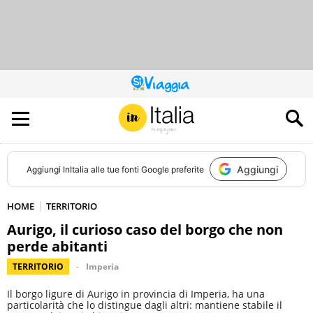
QUESTO
SITO
CONTRIBUISCE
ALL’AUDIENCE
DI
Aggiungi
Aggiungi
InItalia
alle tue fonti Google preferite
HOME
TERRITORIO
Aurigo, il curioso caso del borgo che non
perde abitanti
TERRITORIO
Imperia
Il borgo ligure di Aurigo in provincia di Imperia, ha una
particolarità che lo distingue dagli altri: mantiene stabile il