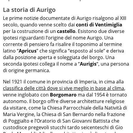
La storia di Aurigo
Le prime notizie documentate di Aurigo risalgono al XIII
secolo, quando venne scelto dai
conti di Ventimiglia
per la costruzione di un
castello
. Esistono due diverse
ipotesi riguardanti l’origine del nome Aurigo. Una
corrente di pensiero fa risalire il toponimo al termine
latino “
Apricus
” che significa “esposto al sole” e deriva
dalla posizione aperta e soleggiata del borgo. Una
seconda ipotesi collega il nome a “
Aurigis
“, una persona
di origine germanica.
Nel 1921 il comune in provincia di Imperia, in cima alla
classifica delle città dove si vive meglio in base al clima
,
venne inglobato con
Borgomaro
ma dal 1954 è tornato
autonomo. Il borgo offre diverse architetture religiose
da visitare, come la Chiesa Parrocchiale della Natività di
Maria Vergine, la Chiesa di San Bernardo nella frazione
di Poggialto e l’Oratorio di San Giovanni Battista che
custodisce pregevoli stucchi tardo seicenteschi di Gio