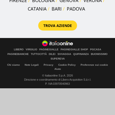
FIRENZE
BOLOGNA
GENOVA
VERONA
CATANIA
BARI
PADOVA
TROVA AZIENDE
LIBERO
VIRGILIO
PAGINEGIALLE
PAGINEGIALLE SHOP
PGCASA
PAGINEBIANCHE
TUTTOCITTÀ
DILEI
SIVIAGGIA
QUIFINANZA
BUONISSIMO
SUPEREVA
Chi siamo
Note Legali
Privacy
Cookie Policy
Preferenze sui cookie
Aiuto
© Italiaonline S.p.A. 2026
Direzione e coordinamento di Libero Acquisition S.á r.l.
P. IVA 03970540963