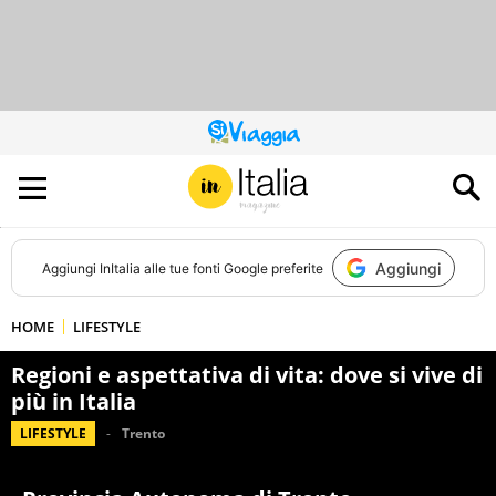
QUESTO
SITO
CONTRIBUISCE
ALL’AUDIENCE
DI
Aggiungi
Aggiungi
InItalia
alle tue fonti Google preferite
HOME
LIFESTYLE
Regioni e aspettativa di vita: dove si vive di
più in Italia
LIFESTYLE
Trento