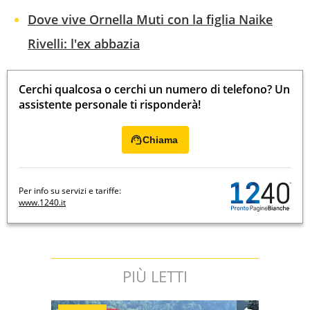
Dove vive Ornella Muti con la figlia Naike
Rivelli: l'ex abbazia
Cerchi qualcosa o cerchi un numero di telefono? Un
assistente personale ti risponderà!
Chiama
Per info su servizi e tariffe:
www.1240.it
PIÙ LETTI