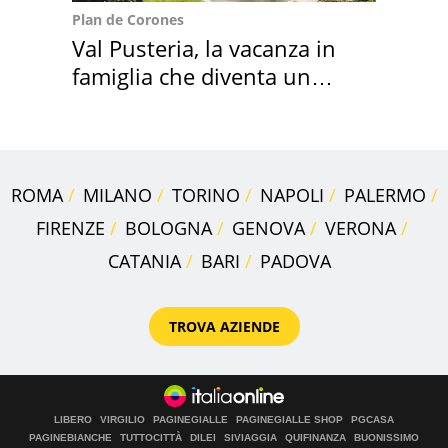
Plan de Corones
Val Pusteria, la vacanza in
famiglia che diventa un
ricordo indimenticabile
ROMA
MILANO
TORINO
NAPOLI
PALERMO
FIRENZE
BOLOGNA
GENOVA
VERONA
CATANIA
BARI
PADOVA
TROVA AZIENDE
LIBERO
VIRGILIO
PAGINEGIALLE
PAGINEGIALLE SHOP
PGCASA
PAGINEBIANCHE
TUTTOCITTÀ
DILEI
SIVIAGGIA
QUIFINANZA
BUONISSIMO