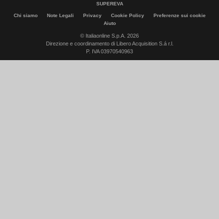
SUPEREVA
Chi siamo
Note Legali
Privacy
Cookie Policy
Preferenze sui cookie
Aiuto
© Italiaonline S.p.A. 2026
Direzione e coordinamento di Libero Acquisition S.á r.l.
P. IVA 03970540963