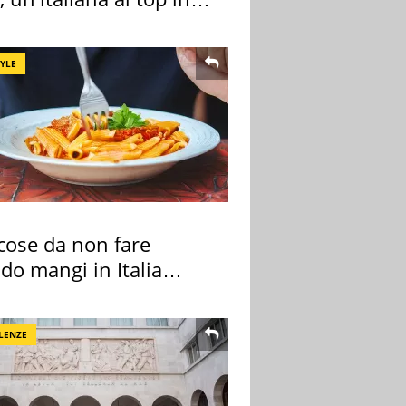
pa
TYLE
cose da non fare
do mangi in Italia
ndo la BBC
LENZE