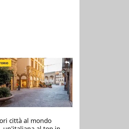
TORIO
ori città al mondo
 un'italiana al top in