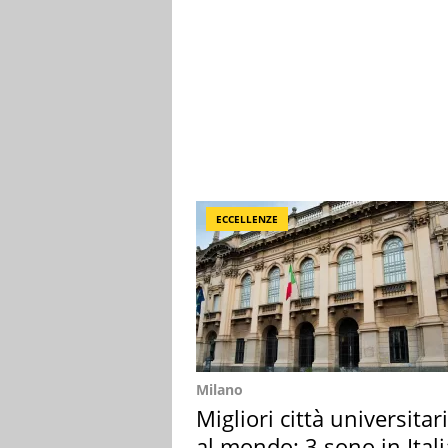
ECCELLENZE
Milano
Migliori città universitar
al mondo: 3 sono in Itali