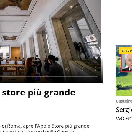
LIFEST
o store più grande
a
Castelr
Sergi
vacan
locat
o di Roma, apre l'Apple Store più grande
o negozio da record nella Capitale