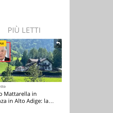
PIÙ LETTI
YLE
otto
o Mattarella in
za in Alto Adige: la
ion scelta