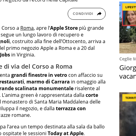
LIFEST
CONDIVIDI
l Corso a
Roma
, apre l’
Apple Store
più grande
 segue un lungo lavoro di recupero e
noli
, costruito alla fine dell’Ottocento, arriva a
 del primo negozio Apple a Roma e a 20 dal
 Jobs
in Virginia.
Ceglie 
e di via del Corso a Roma
Giorg
vacan
senta
grandi finestre in vetro
con affaccio su
 restaurati
,
marmo di Carrara
in omaggio alla
locat
rande scalinata monumentale
risalente al
d. L’anima green è rappresentata dalla
corte
TERRI
el monastero di Santa Maria Maddalena delle
iluppa il negozio, e dalla
terrazza con
rrazze romane.
a l’area un tempo destinata alla sala da ballo
o ospitate le sessioni
Today at Apple
.