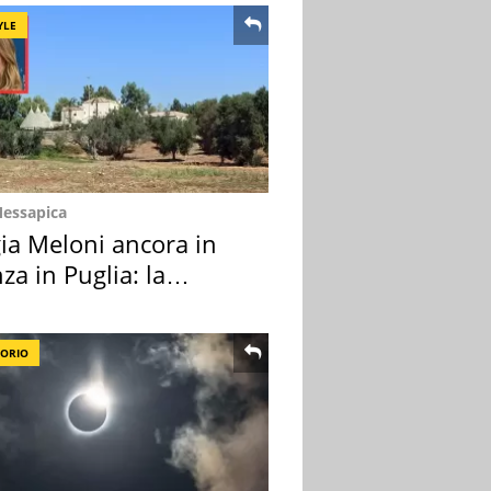
YLE
Messapica
ia Meloni ancora in
za in Puglia: la
ion scelta
TORIO