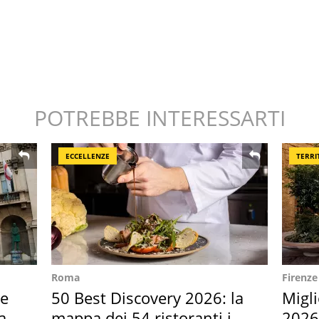
POTREBBE INTERESSARTI
ECCELLENZE
TERRI
Roma
Firenze
ie
50 Best Discovery 2026: la
Migli
a
mappa dei 54 ristoranti in
2026,