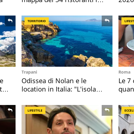
Italia
Euro
TERRITORIO
LIFES
Trapani
Roma
re
Odissea di Nolan e le
Le 7 
ta
location in Italia: "L'isola
quan
sembra Itaca"
seco
LIFESTYLE
ECCEL