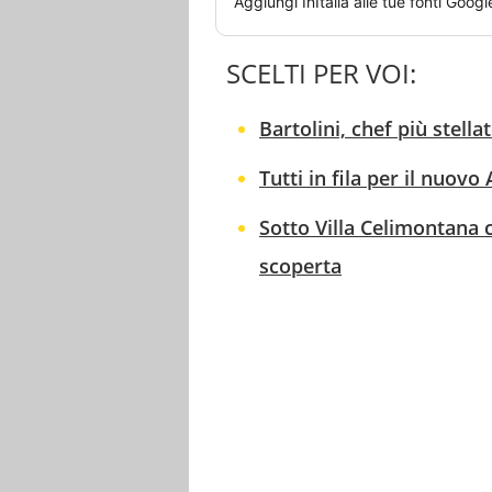
Aggiungi
InItalia
alle tue fonti Googl
SCELTI PER VOI:
Bartolini, chef più stella
Tutti in fila per il nuovo
Sotto Villa Celimontana c
scoperta