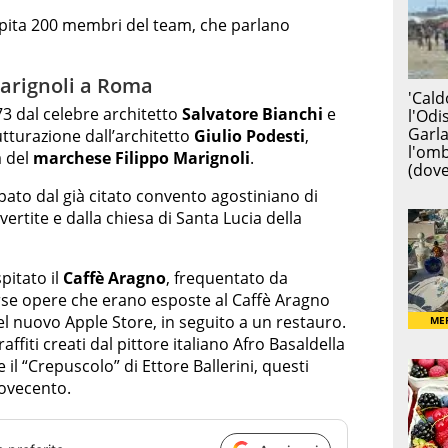
spita 200 membri del team, che parlano
Marignoli a Roma
3 dal celebre architetto
Salvatore Bianchi
e
tturazione dall’architetto
Giulio Podesti
,
a del
marchese Filippo Marignoli
.
ato dal già citato convento agostiniano di
rtite e dalla chiesa di Santa Lucia della
pitato il
Caffè Aragno
, frequentato da
Diverse opere che erano esposte al Caffè Aragno
el nuovo Apple Store, in seguito a un restauro.
affiti creati dal pittore italiano Afro Basaldella
e il “Crepuscolo” di Ettore Ballerini, questi
Novecento.