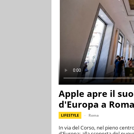
Apple apre il su
d'Europa a Rom
LIFESTYLE
Roma
In via del Corso, nel pieno centr
d'Europa: alla scoperta del nuov