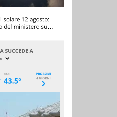
si solare 12 agosto:
o del ministero su
 osservarla