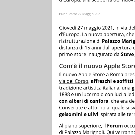
Pubblicato:
27 Maggio 2021
Giovedì 27 maggio 2021, in via de
d’Europa. La nuova apertura, che
ristrutturazione di
Palazzo Marig
distanza di 15 anni dall’apertura
primo store inaugurato da
Steve
Com’è il nuovo Apple Stor
Il nuovo Apple Store a Roma pre
via del Corso
,
affreschi e soffitti
tradizione artistica italiana, una
g
1888 e un lucernaio con luci a le
con alberi di canfora
, che era d
Convertite e attorno al quale si sv
gelsomini e ulivi
ispirata alle te
Al piano superiore, il
Forum
occup
di Palazzo Marignoli. Qui verrann