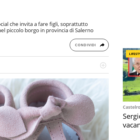
al che invita a fare figli, soprattutto
 piccolo borgo in provincia di Salerno
CONDIVIDI
LIFEST
missione! Specializzata in storytelling di viaggi,
 e coach di scrittura creativa.
Castelr
Sergi
vacan
locat