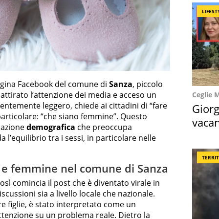
LIFEST
agina Facebook del comune di
Sanza
, piccolo
 attirato l’attenzione dei media e acceso un
Ceglie 
arentemente leggero, chiede ai cittadini di “fare
Giorg
particolare: “che siano femmine”. Questo
vacan
uazione
demografica
che preoccupa
locat
l’equilibrio tra i sessi, in particolare nelle
TERRI
hi e femmine nel comune di Sanza
osì comincia il post che è diventato virale in
cussioni sia a livello locale che nazionale.
lare figlie, è stato interpretato come un
attenzione su un problema reale. Dietro la