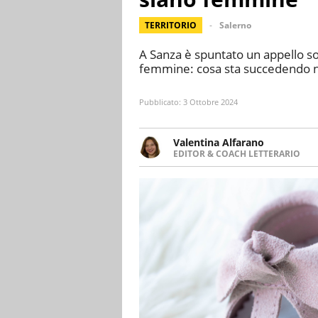
TERRITORIO
Salerno
A Sanza è spuntato un appello soci
femmine: cosa sta succedendo nel
Pubblicato:
3 Ottobre 2024
Valentina Alfarano
EDITOR & COACH LETTERARIO
LINKEDIN
Lavorare con le storie è la mia 
INSTAGRAM
lavoro come editor di narrativa