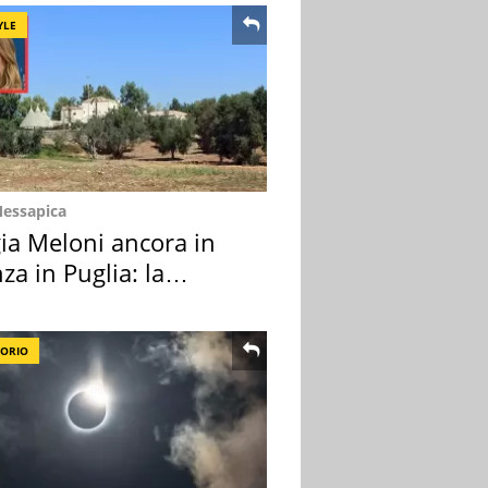
YLE
Messapica
ia Meloni ancora in
za in Puglia: la
ion scelta
TORIO