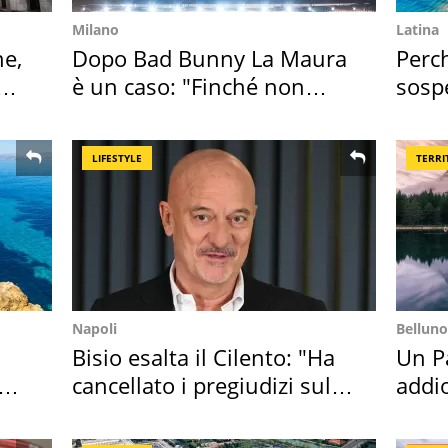
Milano
Latina
ne,
Dopo Bad Bunny La Maura
Perc
è un caso: "Finché non
sosp
scappa il morto"
2026
LIFESTYLE
TERRI
Napoli
Belluno
Bisio esalta il Cilento: "Ha
Un Pa
cancellato i pregiudizi sul
addio
Sud"
Cado