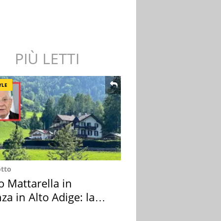
PIÙ LETTI
YLE
otto
o Mattarella in
za in Alto Adige: la
ion scelta