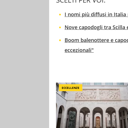
I nomi più diffusi in Ital
Nove capodogli tra Scilla e
Boom balenottere e capodo
eccezionali"
ECCELLENZE