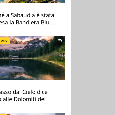
hé a Sabaudia è stata
esa la Bandiera Blu
TORIO
sso dal Cielo dice
 alle Dolomiti del
re