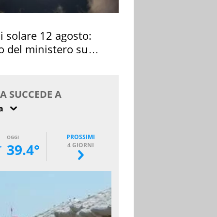
si solare 12 agosto:
o del ministero su
 osservarla