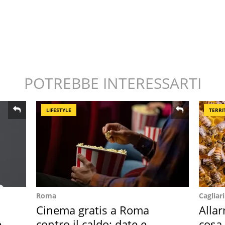
POTREBBE INTERESSARTI
LIFESTYLE
TERRI
Roma
Cagliari
Cinema gratis a Roma
Alla
 i
contro il caldo: date e
cosa