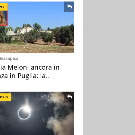
YLE
Messapica
ia Meloni ancora in
za in Puglia: la
ion scelta
TORIO