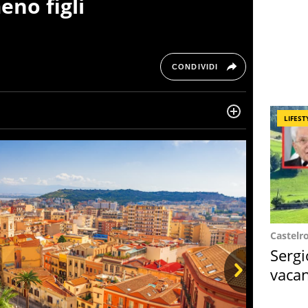
no figli
CONDIVIDI
LIFEST
ta di belle storie e di viaggi, scrive da quando ne
ra, le piace tenersi informata su ciò che accade
Castelr
Sergi
vacan
locat
Next