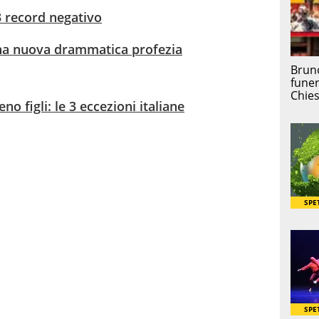
23 record negativo
na nuova drammatica profezia
o figli: le 3 eccezioni italiane