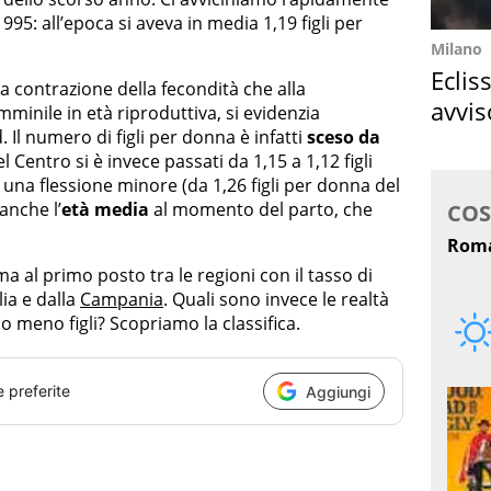
995: all’epoca si aveva in media 1,19 figli per
Milano
Eclis
la contrazione della fecondità che alla
avvis
minile in età riproduttiva, si evidenzia
come
 Il numero di figli per donna è infatti
sceso da
 Centro si è invece passati da 1,15 a 1,12 figli
 una flessione minore (da 1,26 figli per donna del
anche l’
età media
al momento del parto, che
ma al primo posto tra le regioni con il tasso di
lia e dalla
Campania
. Quali sono invece le realtà
 meno figli? Scopriamo la classifica.
e preferite
Aggiungi