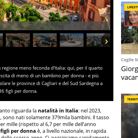
LIFEST
Next
Ceglie 
Giorg
la regione meno feconda d'Italia: qui, per il quarto
vacan
nascita di meno di un bambino per donna - e più
lare le province di Cagliari e del Sud Sardegna a
locat
86 figli per donna.
TERRI
uanto riguarda la
natalità in Italia
: nel 2023,
at, sono nati solamente 379mila bambini. Il tasso
r mille (rispetto al 6,7 per mille dell’anno
figli per donna
è, a livello nazionale, in rapida
0 dello scorso anno. Ci avviciniamo rapidamente