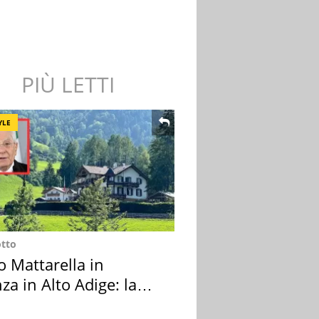
PIÙ LETTI
YLE
otto
o Mattarella in
za in Alto Adige: la
ion scelta