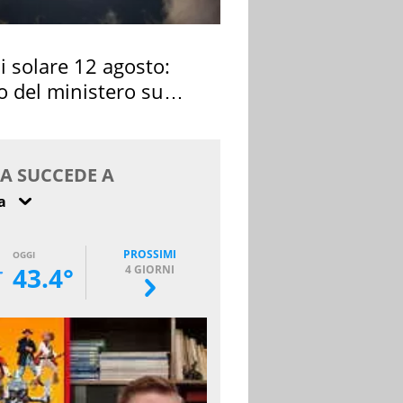
si solare 12 agosto:
o del ministero su
 osservarla