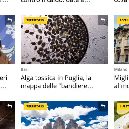
programmazione film
perc
TERRITORIO
ECCEL
Bari
Milano
eri
Alga tossica in Puglia, la
Migli
e
mappa delle "bandiere
al mo
rosse"
TERRITORIO
LIFES