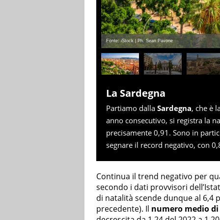
Fonte: iStock | Ph. Sean Pavone
La Sardegna
Partiamo dalla
Sardegna
, che è 
anno consecutivo, si registra la 
precisamente 0,91. Sono in partico
segnare il record negativo, con 0,
Continua il trend negativo per q
secondo i dati provvisori dell’Ist
di natalità scende dunque al 6,4 pe
precedente). Il
numero medio di 
decrescita da 1,24 del 2022 a 1,2