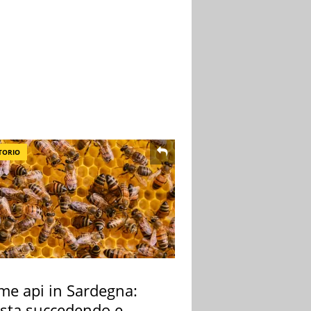
TORIO
rme api in Sardegna:
 sta succedendo e