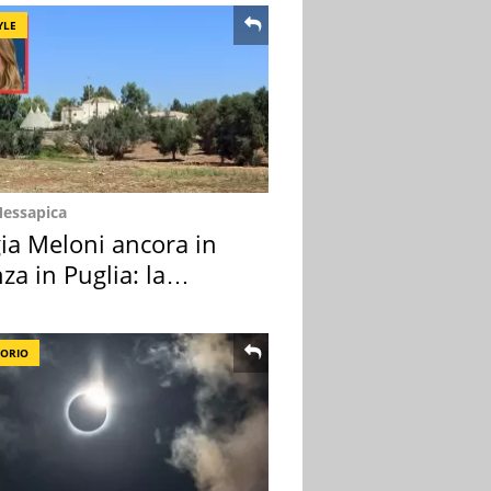
YLE
Messapica
ia Meloni ancora in
za in Puglia: la
ion scelta
TORIO