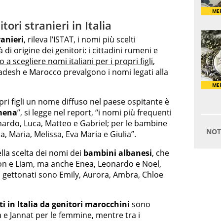
tori stranieri in Italia
ranieri
, rileva l’ISTAT, i nomi più scelti
di origine dei genitori: i cittadini rumeni e
 a scegliere nomi italiani per i propri figli
,
adesh e Marocco prevalgono i nomi legati alla
pri figli un nome diffuso nel paese ospitante è
mena
”, si legge nel report, “i nomi più frequenti
nardo, Luca, Matteo e Gabriel; per le bambine
, Maria, Melissa, Eva Maria e Giulia”.
lla scelta dei nomi dei
bambini albanesi
, che
n e Liam, ma anche Enea, Leonardo e Noel,
 gettonati sono Emily, Aurora, Ambra, Chloe
ti in Italia da genitori marocchini
sono
 e Jannat per le femmine, mentre tra i