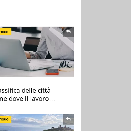
TORIO
assifica delle città
ane dove il lavoro
e di più
TORIO