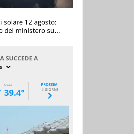
si solare 12 agosto:
o del ministero su
 osservarla