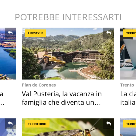
POTREBBE INTERESSARTI
LIFESTYLE
TERRI
Plan de Corones
Trento
ta
Val Pusteria, la vacanza in
La cl
famiglia che diventa un
itali
ricordo indimenticabile
cresc
TERRITORIO
TERRI