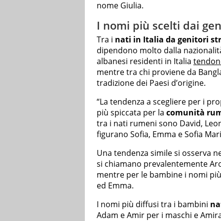
nome Giulia.
I nomi più scelti dai geni
Tra i
nati in Italia da genitori st
dipendono molto dalla nazionalità 
albanesi residenti in Italia
tendono
mentre tra chi proviene da Bangl
tradizione dei Paesi d’origine.
“La tendenza a scegliere per i pro
più spiccata per la
comunità ru
tra i nati rumeni sono David, Leo
figurano Sofia, Emma e Sofia Maria
Una tendenza simile si osserva ne
si chiamano prevalentemente Aro
mentre per le bambine i nomi più
ed Emma.
I nomi più diffusi tra i bambini
na
Adam e Amir per i maschi e Amira