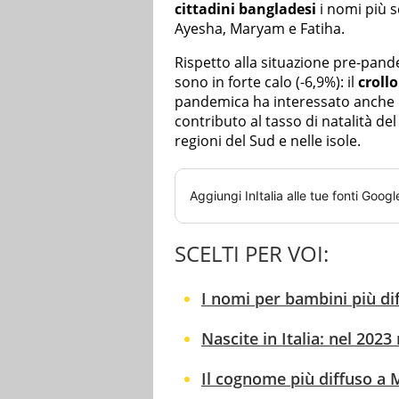
cittadini bangladesi
i nomi più s
Ayesha, Maryam e Fatiha.
Rispetto alla situazione pre-pandem
sono in forte calo (-6,9%): il
crollo
pandemica ha interessato anche i cit
contributo al tasso di natalità del
regioni del Sud e nelle isole.
Aggiungi
InItalia
alle tue fonti Googl
SCELTI PER VOI:
I nomi per bambini più dif
Nascite in Italia: nel 202
Il cognome più diffuso a 