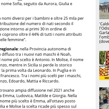
il nome Sofia, seguito da Aurora, Giulia e
 nomi diversi per i bambini e oltre 25 mila per
istribuzione del numero di nati secondo il
ione intorno ai primi 30 in ordine di
oprono oltre il 44% di tutti i nomi attribuiti
delle femmine”.
 regionale
: nella Provincia autonoma di
 diffuso tra i nuovi nati maschi è Noah,
l nome più scelto è Antonio. In Molise, il nome
nzo, mentre in Sicilia si perde lo storico
 la prima volta da Leonardo. In Puglia e in
 Francesco. Tra i nomi più scelti per i maschi,
nzo, Edoardo, Mattia e Riccardo.
trovano ampia diffusione nel 2021 anche
 da Emma, Ludovica, Matilde e Giorgia. Nella
 nome più scelto è Emma, all’ottavo posto
ilia e Molise la scelta ricade più spesso sul