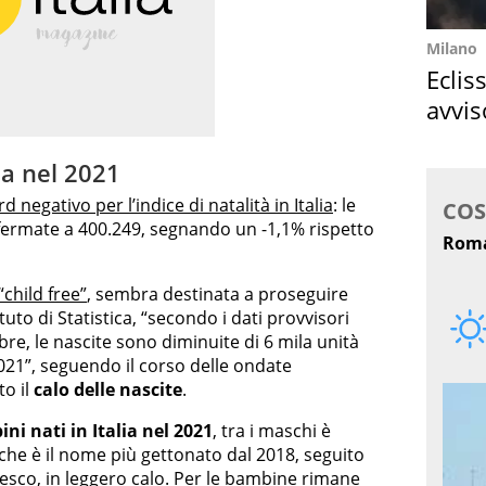
Milano
Eclis
avvis
come
lia nel 2021
d negativo per l’indice di natalità in Italia
: le
 fermate a 400.249, segnando un -1,1% rispetto
 “child free”
, sembra destinata a proseguire
uto di Statistica, “secondo i dati provvisori
bre, le nascite sono diminuite di 6 mila unità
2021”, seguendo il corso delle ondate
o il
calo delle nascite
.
ni nati in Italia nel 2021
, tra i maschi è
che è il nome più gettonato dal 2018, seguito
sco, in leggero calo. Per le bambine rimane