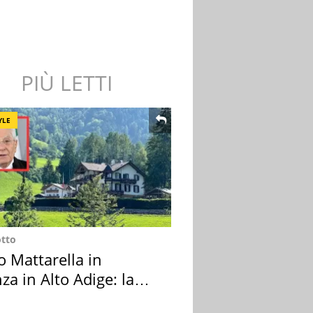
PIÙ LETTI
YLE
otto
o Mattarella in
za in Alto Adige: la
ion scelta