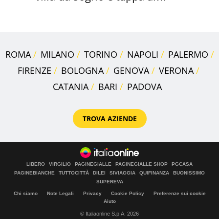
discount
ROMA
MILANO
TORINO
NAPOLI
PALERMO
FIRENZE
BOLOGNA
GENOVA
VERONA
CATANIA
BARI
PADOVA
TROVA AZIENDE
LIBERO
VIRGILIO
PAGINEGIALLE
PAGINEGIALLE SHOP
PGCASA
PAGINEBIANCHE
TUTTOCITTÀ
DILEI
SIVIAGGIA
QUIFINANZA
BUONISSIMO
SUPEREVA
Chi siamo
Note Legali
Privacy
Cookie Policy
Preferenze sui cookie
Aiuto
© Italiaonline S.p.A. 2026