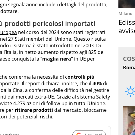
Ogni segnalazione include i dettagli del prodotto,
adottare.
Milano
Eclis
iù prodotti pericolosi importati
avvis
Europea
nel corso del 2024 sono stati registrati
come
i nei 27 Stati membri dell’Unione. Questo risulta
do il sistema è stato introdotto nel 2003. Di
ll’Italia, in netto aumento rispetto agli 825 del
aese conquista la “
maglia nera
” in UE per
 che conferma la necessità di c
ontrolli più
ortate. Il report dichiara, inoltre, che il 40% di
 dalla Cina, a conferma delle difficoltà nel gestire
enti dai mercati extra-UE. Grazie al sistema Safety
viate 4.279 azioni di follow-up in tutta l’Unione.
ire per
ritirare prodotti
dal mercato, bloccarne
ri dei potenziali rischi.