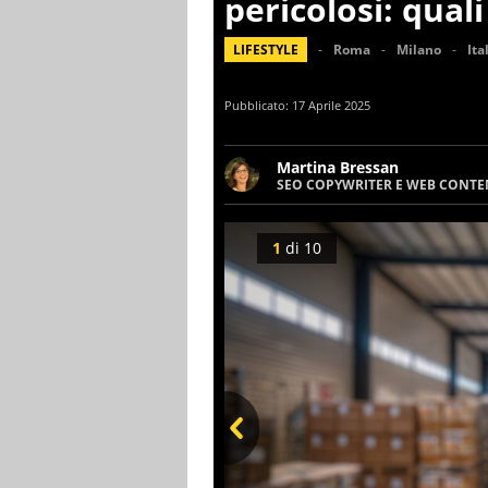
pericolosi: quali
LIFESTYLE
Roma
Milano
Ita
Pubblicato:
17 Aprile 2025
Martina Bressan
SEO COPYWRITER E WEB CONTE
Appassionata di viaggi, di tr
nuove culture. Curiosa, det
soprattutto scrivere.
1
di
10
Prev