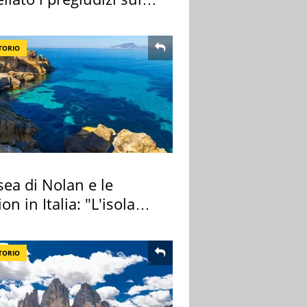
TORIO
ea di Nolan e le
ion in Italia: "L'isola
ra Itaca"
TORIO