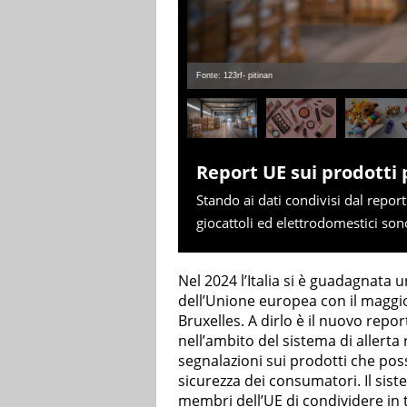
Fonte: 123rf- pitinan
Report UE sui prodotti 
Stando ai dati condivisi dal repor
giocattoli ed elettrodomestici son
Nel 2024 l’Italia si è guadagnata u
dell’Unione europea con il magg
Bruxelles. A dirlo è il nuovo rep
nell’ambito del sistema di allerta
segnalazioni sui prodotti che poss
sicurezza dei consumatori. Il siste
membri dell’UE di condividere in 