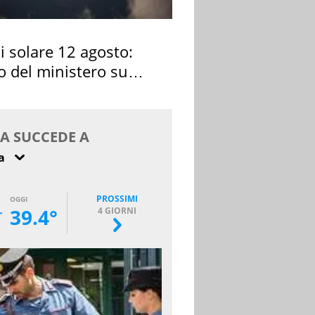
si solare 12 agosto:
o del ministero su
 osservarla