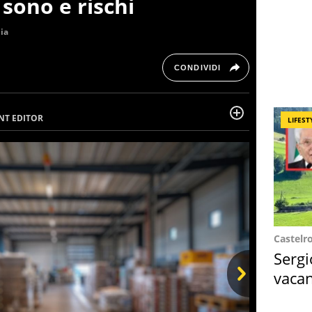
 sono e rischi
lia
CONDIVIDI
NT EDITOR
LIFEST
ail running e di yoga, ama scoprire nuovi posti e
erminata e intraprendente adora leggere ma
Castelr
Sergi
vacan
locat
Next