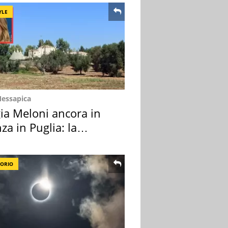
YLE
Messapica
ia Meloni ancora in
za in Puglia: la
ion scelta
TORIO