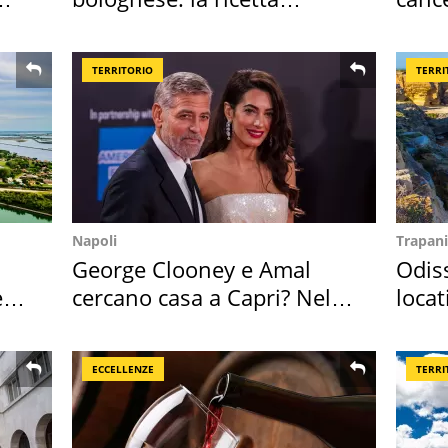
"stellata" è un caso
Sud"
TERRITORIO
TERRI
Napoli
Trapani
George Clooney e Amal
Odiss
e
cercano casa a Capri? Nel
locat
mirino una villa
semb
ECCELLENZE
TERRI