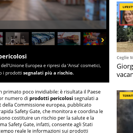
LIFEST
Next
pericolosi
Ceglie 
Giorg
t dell’Unione Europea e ripresi da ‘Ansa’ cosmetici,
vacan
o i prodotti
segnalati più a rischio.
locat
n primato poco invidiabile: è risultata il Paese
TERRI
ior numero di
prodotti pericolosi
segnalati a
ort della Commissione europea, pubblicato
 rapida Safety Gate, che monitora e coordina le
ono costituire un rischio per la salute e la
ma Safety Gate, infatti, consente agli Stati
tempo reale le informazioni sui prodotti