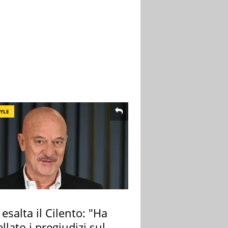
TYLE
 esalta il Cilento: "Ha
llato i pregiudizi sul