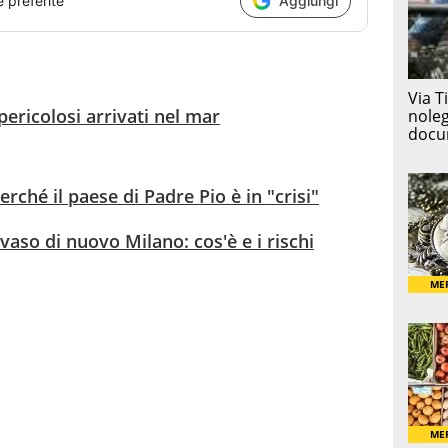
e preferite
Aggiungi
pericolosi arrivati nel mar
ché il paese di Padre Pio è in "crisi"
nvaso di nuovo Milano: cos'è e i rischi