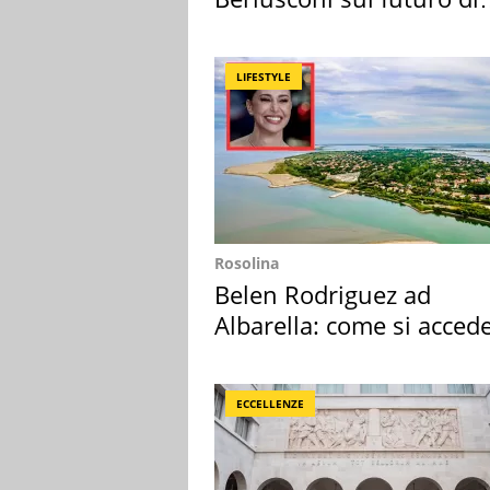
Villa Certosa
LIFESTYLE
Rosolina
Belen Rodriguez ad
Albarella: come si acced
all'isola privata
ECCELLENZE