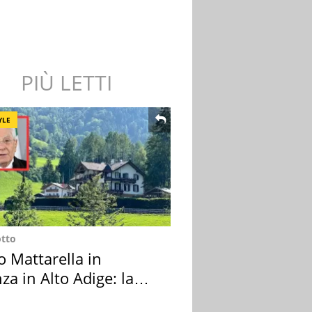
PIÙ LETTI
YLE
otto
o Mattarella in
za in Alto Adige: la
ion scelta