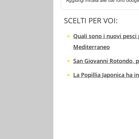
Aggiungi
InItalia
alle tue fonti Googl
SCELTI PER VOI:
Quali sono i nuovi pesci 
Mediterraneo
San Giovanni Rotondo, per
La Popillia Japonica ha i