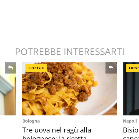
POTREBBE INTERESSARTI
LIFESTYLE
LIFES
Bologna
Napoli
Tre uova nel ragù alla
Bisio
bolognese: la ricetta
cance