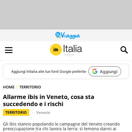
QUESTO
SITO
CONTRIBUISCE
ALL’AUDIENCE
DI
Aggiungi
Aggiungi
InItalia
alle tue fonti Google preferite
HOME
TERRITORIO
Allarme ibis in Veneto, cosa sta
succedendo e i rischi
TERRITORIO
Venezia
Gli ibis stanno popolando le campagne del Veneto creando
preoccupazione tra chi lavora la terra: si temono danni ai