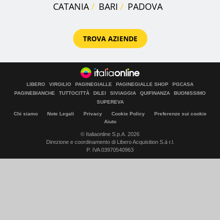
CATANIA
BARI
PADOVA
TROVA AZIENDE
LIBERO
VIRGILIO
PAGINEGIALLE
PAGINEGIALLE SHOP
PGCASA
PAGINEBIANCHE
TUTTOCITTÀ
DILEI
SIVIAGGIA
QUIFINANZA
BUONISSIMO
SUPEREVA
Chi siamo
Note Legali
Privacy
Cookie Policy
Preferenze sui cookie
Aiuto
© Italiaonline S.p.A. 2026
Direzione e coordinamento di Libero Acquisition S.á r.l.
P. IVA 03970540963