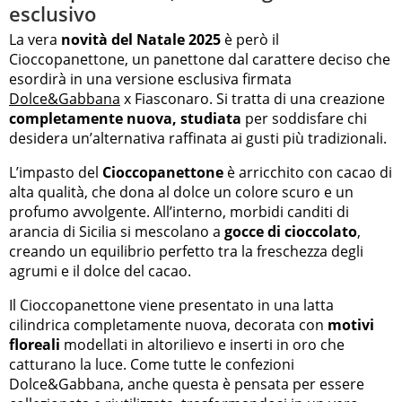
esclusivo
La vera
novità del Natale 2025
è però il
Cioccopanettone, un panettone dal carattere deciso che
esordirà in una versione esclusiva firmata
Dolce&Gabbana
x Fiasconaro. Si tratta di una creazione
completamente nuova, studiata
per soddisfare chi
desidera un’alternativa raffinata ai gusti più tradizionali.
L’impasto del
Cioccopanettone
è arricchito con cacao di
alta qualità, che dona al dolce un colore scuro e un
profumo avvolgente. All’interno, morbidi canditi di
arancia di Sicilia si mescolano a
gocce di cioccolato
,
creando un equilibrio perfetto tra la freschezza degli
agrumi e il dolce del cacao.
Il Cioccopanettone viene presentato in una latta
cilindrica completamente nuova, decorata con
motivi
floreali
modellati in altorilievo e inserti in oro che
catturano la luce. Come tutte le confezioni
Dolce&Gabbana, anche questa è pensata per essere