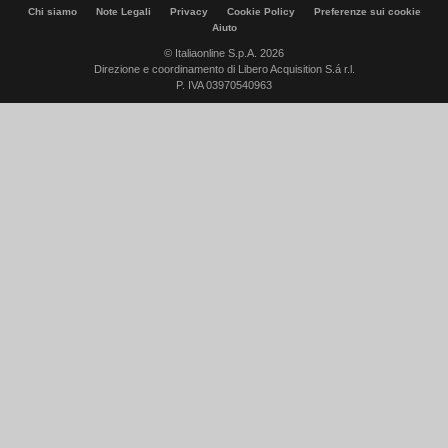
Chi siamo
Note Legali
Privacy
Cookie Policy
Preferenze sui cookie
Aiuto
© Italiaonline S.p.A. 2026
Direzione e coordinamento di Libero Acquisition S.á r.l.
P. IVA 03970540963