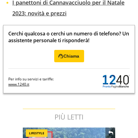
I panettoni di Cannavacciuolo per il Natale
2023: novità e prezzi
Cerchi qualcosa o cerchi un numero di telefono? Un
assistente personale ti risponderà!
Chiama
Per info su servizi e tariffe:
www.1240.it
PIÙ LETTI
LIFESTYLE