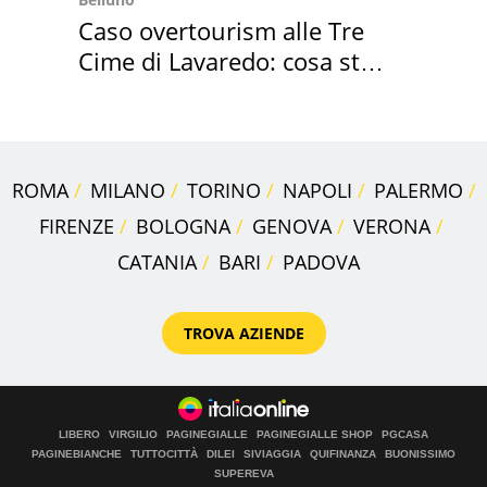
Caso overtourism alle Tre
Cime di Lavaredo: cosa sta
succedendo
ROMA
MILANO
TORINO
NAPOLI
PALERMO
FIRENZE
BOLOGNA
GENOVA
VERONA
CATANIA
BARI
PADOVA
TROVA AZIENDE
LIBERO
VIRGILIO
PAGINEGIALLE
PAGINEGIALLE SHOP
PGCASA
PAGINEBIANCHE
TUTTOCITTÀ
DILEI
SIVIAGGIA
QUIFINANZA
BUONISSIMO
SUPEREVA