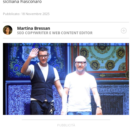
siciliana Fiasconaro
Pubblicato:
18 Novembre 2025
Martina Bressan
SEO COPYWRITER E WEB CONTENT EDITOR
Appassionata di viaggi, di trail running e di yoga, ama
scoprire nuovi posti e nuove culture. Curiosa,
determinata e intraprendente adora leggere ma
soprattutto scrivere.