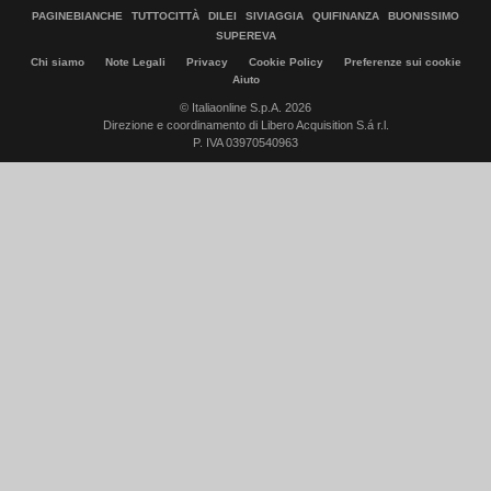
PAGINEBIANCHE
TUTTOCITTÀ
DILEI
SIVIAGGIA
QUIFINANZA
BUONISSIMO
SUPEREVA
Chi siamo
Note Legali
Privacy
Cookie Policy
Preferenze sui cookie
Aiuto
© Italiaonline S.p.A. 2026
Direzione e coordinamento di Libero Acquisition S.á r.l.
P. IVA 03970540963