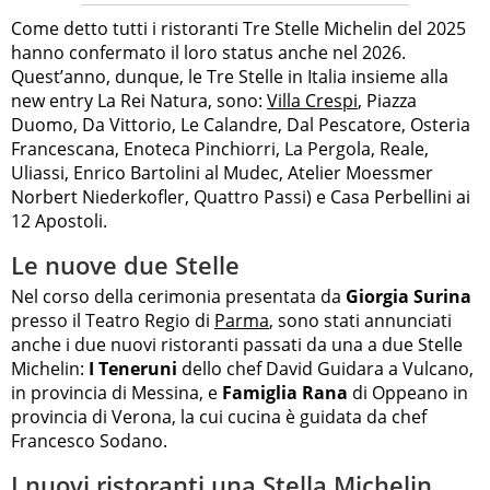
Come detto tutti i ristoranti Tre Stelle Michelin del 2025
hanno confermato il loro status anche nel 2026.
Quest’anno, dunque, le Tre Stelle in Italia insieme alla
new entry La Rei Natura, sono:
Villa Crespi
, Piazza
Duomo, Da Vittorio, Le Calandre, Dal Pescatore, Osteria
Francescana, Enoteca Pinchiorri, La Pergola, Reale,
Uliassi, Enrico Bartolini al Mudec, Atelier Moessmer
Norbert Niederkofler, Quattro Passi) e Casa Perbellini ai
12 Apostoli.
Le nuove due Stelle
Nel corso della cerimonia presentata da
Giorgia Surina
presso il Teatro Regio di
Parma
, sono stati annunciati
anche i due nuovi ristoranti passati da una a due Stelle
Michelin:
I Teneruni
dello chef David Guidara a Vulcano,
in provincia di Messina, e
Famiglia Rana
di Oppeano in
provincia di Verona, la cui cucina è guidata da chef
Francesco Sodano.
I nuovi ristoranti una Stella Michelin