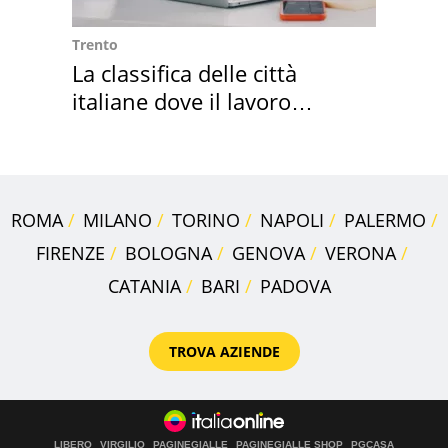
Trento
La classifica delle città
italiane dove il lavoro
cresce di più
ROMA
MILANO
TORINO
NAPOLI
PALERMO
FIRENZE
BOLOGNA
GENOVA
VERONA
CATANIA
BARI
PADOVA
TROVA AZIENDE
LIBERO
VIRGILIO
PAGINEGIALLE
PAGINEGIALLE SHOP
PGCASA