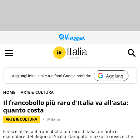
QUESTO
SITO
CONTRIBUISCE
ALL’AUDIENCE
DI
Aggiungi
Aggiungi
InItalia
alle tue fonti Google preferite
HOME
ARTE & CULTURA
Il francobollo più raro d'Italia va all'asta:
quanto costa
ARTE & CULTURA
Milano
Finisce all'asta il francobollo più raro d'Italia, un antico
esemplare del Regno di Sicilia stampato in azzurro invece che