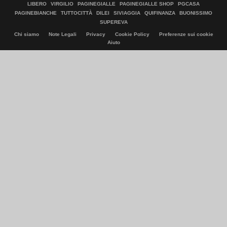
LIBERO
VIRGILIO
PAGINEGIALLE
PAGINEGIALLE SHOP
PGCASA
PAGINEBIANCHE
TUTTOCITTÀ
DILEI
SIVIAGGIA
QUIFINANZA
BUONISSIMO
SUPEREVA
Chi siamo
Note Legali
Privacy
Cookie Policy
Preferenze sui cookie
Aiuto
© Italiaonline S.p.A. 2026
Direzione e coordinamento di Libero Acquisition S.á r.l.
P. IVA 03970540963