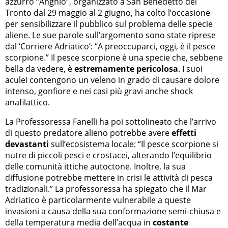
azzurro “Anghiò”, organizzato a San Benedetto del
Tronto dal 29 maggio al 2 giugno, ha colto l’occasione
per sensibilizzare il pubblico sul problema delle specie
aliene. Le sue parole sull’argomento sono state riprese
dal ‘Corriere Adriatico’: “A preoccuparci, oggi, è il pesce
scorpione.” Il pesce scorpione è una specie che, sebbene
bella da vedere, è
estremamente pericolosa
. I suoi
aculei contengono un veleno in grado di causare dolore
intenso, gonfiore e nei casi più gravi anche shock
anafilattico.
La Professoressa Fanelli ha poi sottolineato che l’arrivo
di questo predatore alieno potrebbe avere
effetti
devastanti
sull’ecosistema locale: “Il pesce scorpione si
nutre di piccoli pesci e crostacei, alterando l’equilibrio
delle comunità ittiche autoctone. Inoltre, la sua
diffusione potrebbe mettere in crisi le attività di pesca
tradizionali.” La professoressa ha spiegato che il Mar
Adriatico è particolarmente vulnerabile a queste
invasioni a causa della sua conformazione semi-chiusa e
della temperatura media dell’acqua in
costante