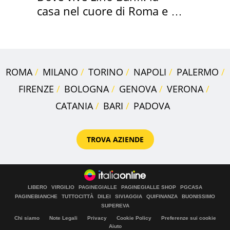
casa nel cuore di Roma e i
suoi cimeli
ROMA
MILANO
TORINO
NAPOLI
PALERMO
FIRENZE
BOLOGNA
GENOVA
VERONA
CATANIA
BARI
PADOVA
TROVA AZIENDE
LIBERO
VIRGILIO
PAGINEGIALLE
PAGINEGIALLE SHOP
PGCASA
PAGINEBIANCHE
TUTTOCITTÀ
DILEI
SIVIAGGIA
QUIFINANZA
BUONISSIMO
SUPEREVA
Chi siamo
Note Legali
Privacy
Cookie Policy
Preferenze sui cookie
Aiuto