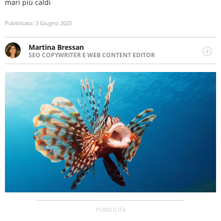
mari più caldi
Pubblicato:
3 Giugno 2025
Martina Bressan
SEO COPYWRITER E WEB CONTENT EDITOR
Appassionata di viaggi, di trail running e di yoga, ama
scoprire nuovi posti e nuove culture. Curiosa,
determinata e intraprendente adora leggere ma
soprattutto scrivere.