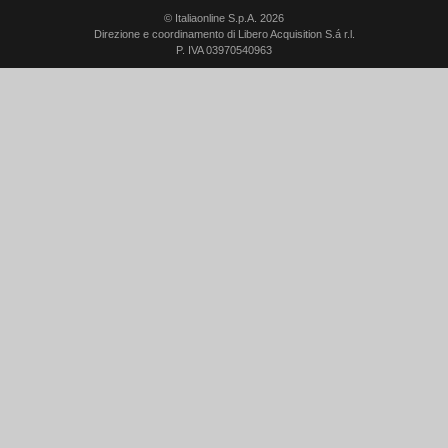
© Italiaonline S.p.A. 2026
Direzione e coordinamento di Libero Acquisition S.á r.l.
P. IVA 03970540963