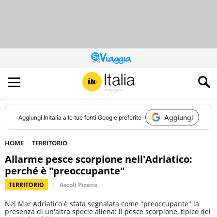
QUESTO
SITO
CONTRIBUISCE
ALL’AUDIENCE
DI
Aggiungi
Aggiungi
InItalia
alle tue fonti Google preferite
HOME
TERRITORIO
Allarme pesce scorpione nell'Adriatico:
perché è "preoccupante"
TERRITORIO
Ascoli Piceno
Nel Mar Adriatico è stata segnalata come "preoccupante" la
presenza di un'altra specie aliena: il pesce scorpione, tipico dei