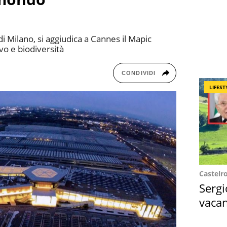
 di Milano, si aggiudica a Cannes il Mapic
o e biodiversità
CONDIVIDI
LIFEST
Castelr
Sergi
vacan
locat