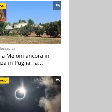
YLE
Messapica
ia Meloni ancora in
za in Puglia: la
ion scelta
TORIO