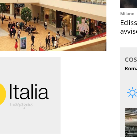
Milano
Eclis
avvis
come