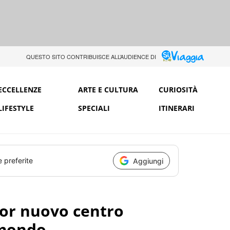
QUESTO SITO CONTRIBUISCE ALL’AUDIENCE DI
ECCELLENZE
ARTE E CULTURA
CURIOSITÀ
LIFESTYLE
SPECIALI
ITINERARI
e preferite
Aggiungi
lior nuovo centro
 mondo