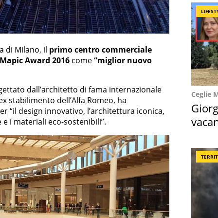
LIFEST
a di Milano, il
primo centro commerciale
Mapic Award 2016
come
“
miglior nuovo
gettato dall’architetto di fama internazionale
Ceglie 
l’ex stabilimento dell’Alfa Romeo, ha
Giorg
er “il design innovativo, l’architettura iconica,
vacan
 e i materiali eco-sostenibili”.
locat
TERRI