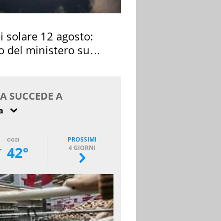
si solare 12 agosto:
o del ministero su
 osservarla