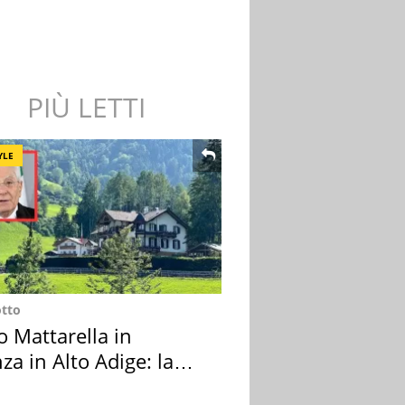
PIÙ LETTI
YLE
otto
o Mattarella in
za in Alto Adige: la
ion scelta