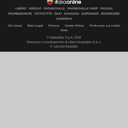
LIBERO
VIRGILIO
PAGINEGIALLE
PAGINEGIALLE SHOP
PGCASA
PAGINEBIANCHE
TUTTOCITTÀ
DILEI
SIVIAGGIA
QUIFINANZA
BUONISSIMO
SUPEREVA
Chi siamo
Note Legali
Privacy
Cookie Policy
Preferenze sui cookie
Aiuto
© Italiaonline S.p.A. 2026
Direzione e coordinamento di Libero Acquisition S.á r.l.
P. IVA 03970540963