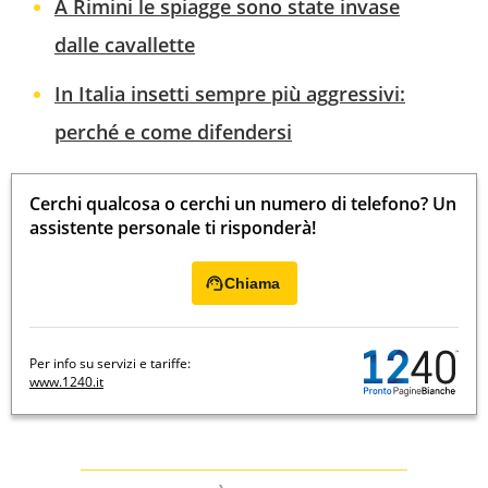
A Rimini le spiagge sono state invase
dalle cavallette
In Italia insetti sempre più aggressivi:
perché e come difendersi
Cerchi qualcosa o cerchi un numero di telefono? Un
assistente personale ti risponderà!
Chiama
Per info su servizi e tariffe:
www.1240.it