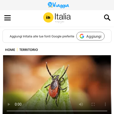
QUESTO
SITO
CONTRIBUISCE
ALL’AUDIENCE
DI
Aggiungi
Aggiungi
InItalia
alle tue fonti Google preferite
HOME
TERRITORIO