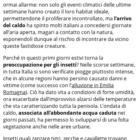
ormai allarme: non solo gli eventi climatici delle ultime
settimane hanno creato il loro habitat ideale,
permettendone il proliferare incontrollato, ma
l’arrivo
del caldo
ha spinto molti italiani a concedersi giornate
all’aria aperta, magari a contatto con la natura,
esponendoli dunque al rischio di incontrare da vicino
queste fastidiose creature.
Perché in questi primi giorni estivi torna la
preoccupazione per gli insetti
? Nelle scorse settimane,
in tutta Italia si sono verificate piogge piuttosto intense,
che in alcune regioni hanno persino causato danni e
vittime (come successo con l’
alluvione in Emilia
Romagna
). Ciò ha dato vita a condizioni di forte umidità,
ora esacerbate dall’improvviso alzarsi delle temperature
che sta caratterizzando tutta la penisola. L’ondata di
caldo,
associata all’abbondante acqua caduta
nei
giorni passati, ha permesso lo svilupparsi di una folta
vegetazione anche nelle aree urbane.
Insetti quali
zanzare tigri
, zecche e cavallette trovano