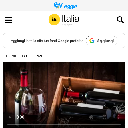
QUESTO
SITO
CONTRIBUISCE
ALL’AUDIENCE
DI
Aggiungi
Aggiungi
InItalia
alle tue fonti Google preferite
HOME
ECCELLENZE