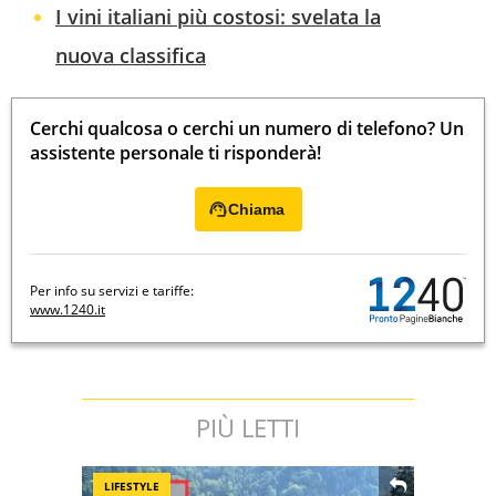
I vini italiani più costosi: svelata la
nuova classifica
Cerchi qualcosa o cerchi un numero di telefono? Un
assistente personale ti risponderà!
Chiama
Per info su servizi e tariffe:
www.1240.it
PIÙ LETTI
LIFESTYLE