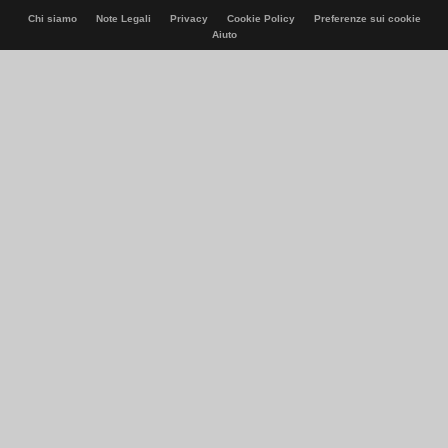
Chi siamo
Note Legali
Privacy
Cookie Policy
Preferenze sui cookie
Aiuto
© Italiaonline S.p.A. 2026
Direzione e coordinamento di Libero Acquisition S.á r.l.
P. IVA 03970540963