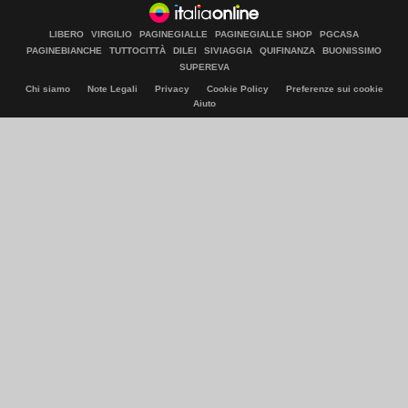
LIBERO
VIRGILIO
PAGINEGIALLE
PAGINEGIALLE SHOP
PGCASA
PAGINEBIANCHE
TUTTOCITTÀ
DILEI
SIVIAGGIA
QUIFINANZA
BUONISSIMO
SUPEREVA
Chi siamo
Note Legali
Privacy
Cookie Policy
Preferenze sui cookie
Aiuto
© Italiaonline S.p.A. 2026
Direzione e coordinamento di Libero Acquisition S.á r.l.
P. IVA 03970540963