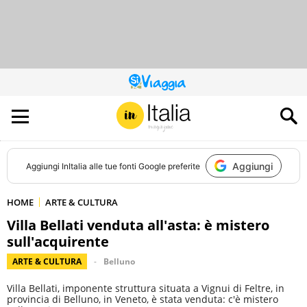
QUESTO
SITO
CONTRIBUISCE
ALL’AUDIENCE
DI
Aggiungi
Aggiungi
InItalia
alle tue fonti Google preferite
HOME
ARTE & CULTURA
Villa Bellati venduta all'asta: è mistero
sull'acquirente
ARTE & CULTURA
Belluno
Villa Bellati, imponente struttura situata a Vignui di Feltre, in
provincia di Belluno, in Veneto, è stata venduta: c'è mistero